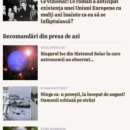
Ce vizionar! Ce român a anticipat
existența unei Uniuni Europene cu
mulți ani înainte ca ea să se
înfăptuiască?
Recomandări din presa de azi
DESCOPERA.RO
Singurul loc din Sistemul Solar în care
astronomii au observat...
ROMANIATV.NET
Ninge ca-n povești, la început de august!
Oamenii schiază pe străzi
ȘTIRI ROMÂNIA