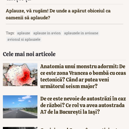
Aplauze, vă rugăm! De unde a apărut obiceiul ca
oamenii să aplaude?
Tags:
aplauze
aplauze in avion
aplauzele in avioane
avionul si aplauzele
Cele mai noi articole
Anatomia unui monstru adormit: De
ce este zona Vrancea o bombă cu ceas
tectonică? Când ar putea veni
următorul seism major?
De ce este nevoie de autostrăzi în caz
de război? Ce rol va avea autostrada
A7 de la București la Iași?