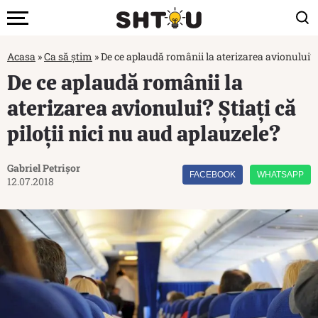
Acasa
»
Ca să știm
»
De ce aplaudă românii la aterizarea avionului? Ș
De ce aplaudă românii la
aterizarea avionului? Știați că
piloții nici nu aud aplauzele?
Gabriel Petrișor
FACEBOOK
WHATSAPP
12.07.2018