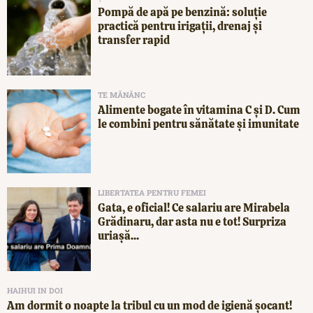
Pompă de apă pe benzină: soluție
practică pentru irigații, drenaj și
transfer rapid
TE MĂNÂNC
Alimente bogate în vitamina C și D. Cum
le combini pentru sănătate și imunitate
LIBERTATEA PENTRU FEMEI
Gata, e oficial! Ce salariu are Mirabela
Grădinaru, dar asta nu e tot! Surpriza
uriașă...
HAIHUI IN DOI
Am dormit o noapte la tribul cu un mod de igienă șocant!