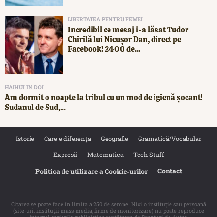
LIBERTATEA PENTRU FEMEI
Incredibil ce mesaj i-a lăsat Tudor
Chirilă lui Nicușor Dan, direct pe
Facebook! 2400 de...
HAIHUI IN DOI
Am dormit o noapte la tribul cu un mod de igienă șocant!
Sudanul de Sud,...
Istorie
Care e diferența
Geografie
Gramatică/Vocabular
Expresii
Matematica
Tech Stuff
Contact
Politica de utilizare a Cookie‐urilor
Citarea se poate face în limita a 250 de semne. Nici o instituţie sau persoană
(site-uri, instituţii mass-media, firme de monitorizare) nu poate reproduce
integral scrierile publicistice purtătoare de Drepturi de Autor.