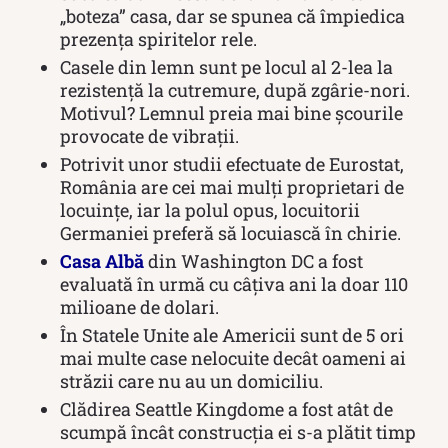
„boteza” casa, dar se spunea că împiedica
prezența spiritelor rele.
Casele din lemn sunt pe locul al 2-lea la
rezistență la cutremure, după zgârie-nori.
Motivul? Lemnul preia mai bine școurile
provocate de vibrații.
Potrivit unor studii efectuate de Eurostat,
România are cei mai mulți proprietari de
locuințe, iar la polul opus, locuitorii
Germaniei preferă să locuiască în chirie.
Casa Albă
din Washington DC a fost
evaluată în urmă cu câțiva ani la doar 110
milioane de dolari.
În Statele Unite ale Americii sunt de 5 ori
mai multe case nelocuite decât oameni ai
străzii care nu au un domiciliu.
Clădirea Seattle Kingdome a fost atât de
scumpă încât construcția ei s-a plătit timp