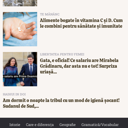
TE MĂNÂNC
Alimente bogate în vitamina C și D. Cum
le combini pentru sănătate și imunitate
LIBERTATEA PENTRU FEMEI
Gata, e oficial! Ce salariu are Mirabela
Grădinaru, dar asta nu e tot! Surpriza
uriașă...
HAIHUI IN DOI
Am dormit o noapte la tribul cu un mod de igienă șocant!
Sudanul de Sud,...
Istorie
Care e diferența
Geografie
Gramatică/Vocabular