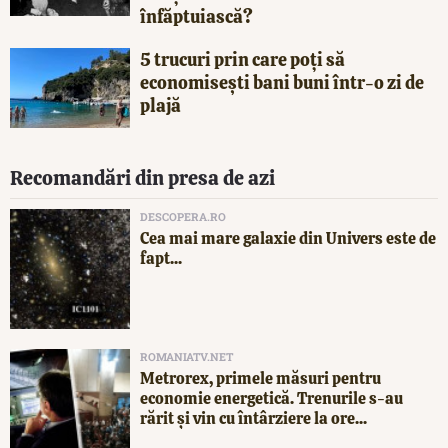
înfăptuiască?
5 trucuri prin care poți să
economisești bani buni într-o zi de
plajă
Recomandări din presa de azi
DESCOPERA.RO
Cea mai mare galaxie din Univers este de
fapt...
ROMANIATV.NET
Metrorex, primele măsuri pentru
economie energetică. Trenurile s-au
rărit și vin cu întârziere la ore...