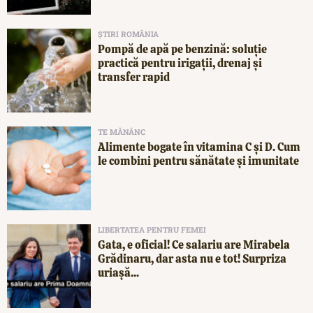
ȘTIRI ROMÂNIA
Pompă de apă pe benzină: soluție
practică pentru irigații, drenaj și
transfer rapid
TE MĂNÂNC
Alimente bogate în vitamina C și D. Cum
le combini pentru sănătate și imunitate
LIBERTATEA PENTRU FEMEI
Gata, e oficial! Ce salariu are Mirabela
Grădinaru, dar asta nu e tot! Surpriza
uriașă...