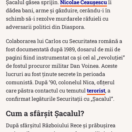
Şacalul găsea sprijin.
Nicolae Ceaușescu
îi
dădea bani, arme şi găzduire, cerându-i în
schimb să-i rezolve murdarele răfuieli cu
adversarii politici din Diaspora.
Colaborarea lui Carlos cu Securitatea română a
fost documentată după 1989, dosarul de mii de
pagini fiind instrumentat ca şi cel al „revoluţiei”
de fostul procuror militar Dan Voinea. Aceste
lucruri au fost ținute secrete în perioada
comunistă. După ’90, colonelul Nica, ofiţerul
care păstra contactul cu temutul
terorist
, a
confirmat legăturile Securitaţii cu „Şacalul”.
Cum a sfârșit Șacalul?
După sfârșitul Războiului Rece și prăbușirea