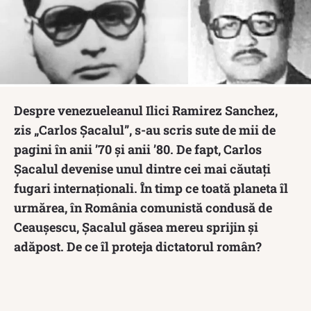
Despre venezueleanul Ilici Ramirez Sanchez,
zis „Carlos Şacalul”, s-au scris sute de mii de
pagini în anii ’70 și anii ’80. De fapt, Carlos
Șacalul devenise unul dintre cei mai căutați
fugari internaționali. În timp ce toată planeta îl
urmărea, în România comunistă condusă de
Ceaușescu, Şacalul găsea mereu sprijin și
adăpost. De ce îl proteja dictatorul român?