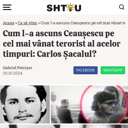
Acasa
»
Ca să știm
»
Cum l-a ascuns Ceauşescu pe cel mai vânat teror
Cum l-a ascuns Ceauşescu pe
cel mai vânat terorist al acelor
timpuri: Carlos Şacalul?
Gabriel Petrișor
FACEBOOK
WHATSAPP
30.10.2024