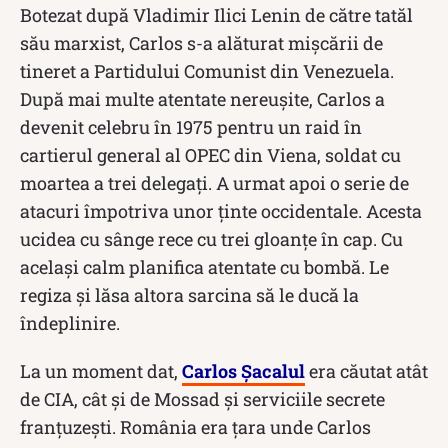
Botezat după Vladimir Ilici Lenin de către tatăl
său marxist, Carlos s-a alăturat mișcării de
tineret a Partidului Comunist din Venezuela.
După mai multe atentate nereușite, Carlos a
devenit celebru în 1975 pentru un raid în
cartierul general al OPEC din Viena, soldat cu
moartea a trei delegați. A urmat apoi o serie de
atacuri împotriva unor ținte occidentale. Acesta
ucidea cu sânge rece cu trei gloanţe în cap. Cu
acelaşi calm planifica atentate cu bombă. Le
regiza şi lăsa altora sarcina să le ducă la
îndeplinire.
La un moment dat,
Carlos Şacalul
era căutat atât
de CIA, cât și de Mossad și serviciile secrete
franțuzești. România era țara unde Carlos