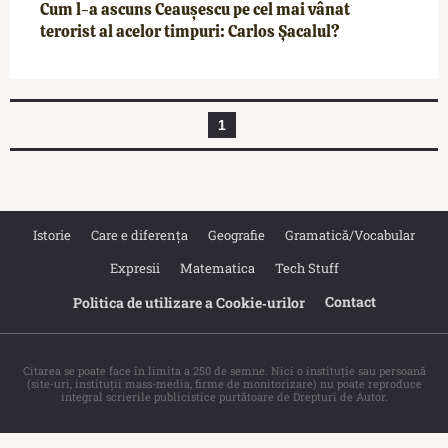
Cum l-a ascuns Ceauşescu pe cel mai vânat
terorist al acelor timpuri: Carlos Şacalul?
1
Istorie
Care e diferența
Geografie
Gramatică/Vocabular
Expresii
Matematica
Tech Stuff
Contact
Politica de utilizare a Cookie‐urilor
Citarea se poate face în limita a 250 de semne. Nici o instituţie sau persoană
(site-uri, instituţii mass-media, firme de monitorizare) nu poate reproduce
integral scrierile publicistice purtătoare de Drepturi de Autor.