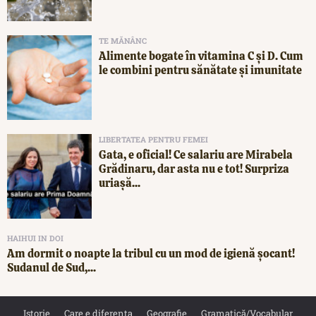
TE MĂNÂNC
Alimente bogate în vitamina C și D. Cum
le combini pentru sănătate și imunitate
LIBERTATEA PENTRU FEMEI
Gata, e oficial! Ce salariu are Mirabela
Grădinaru, dar asta nu e tot! Surpriza
uriașă...
HAIHUI IN DOI
Am dormit o noapte la tribul cu un mod de igienă șocant!
Sudanul de Sud,...
Istorie
Care e diferența
Geografie
Gramatică/Vocabular