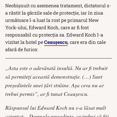
Neobișnuit cu asemenea tratament, dictatorul s-
a răstit la gărzile sale de protecţie, iar în ziua
următoare l-a luat la rost pe primarul New
York-ului, Edward Koch, care ar fi fost
responsabil cu protecția sa. Edward Koch l-a
vizitat la hotel pe
Ceaușescu
, care era din cale
afară de furios:
„Asta este o adevărată insultă. Nu ar fi trebuit
să permiteţi această demonstraţie. (…) Sunt
președintele unei țări străine. Așa ceva nu ar
trebui permis”, ar fi tunat Ceaușescu.
Răspunsul lui Edward Koch nu s-a lăsat mult
așteptat: „Domnule preşedinte, ar trebui să fiţi