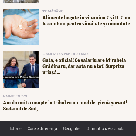
TE MĂNÂNC
Alimente bogate în vitamina C și D. Cum
le combini pentru sănătate și imunitate
LIBERTATEA PENTRU FEMEI
Gata, e oficial! Ce salariu are Mirabela
Grădinaru, dar asta nu e tot! Surpriza
uriașă...
HAIHUI IN DOI
Am dormit o noapte la tribul cu un mod de igienă șocant!
Sudanul de Sud,...
Istorie
Care e diferența
Geografie
Gramatică/Vocabular