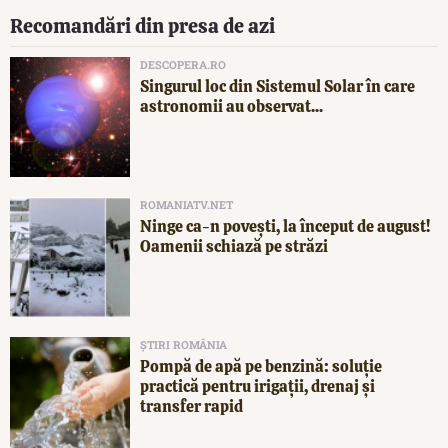
Recomandări din presa de azi
DESCOPERA.RO
Singurul loc din Sistemul Solar în care
astronomii au observat...
ROMANIATV.NET
Ninge ca-n povești, la început de august!
Oamenii schiază pe străzi
ȘTIRI ROMÂNIA
Pompă de apă pe benzină: soluție
practică pentru irigații, drenaj și
transfer rapid