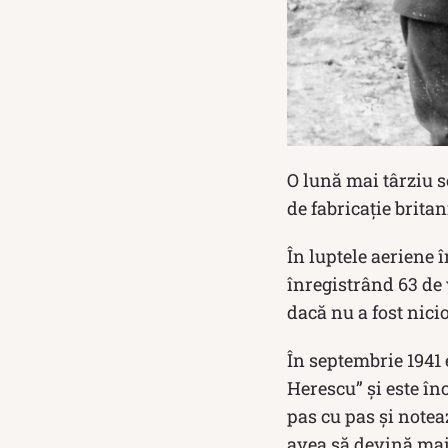
O lună mai târziu s
de fabricaţie brita
În luptele aeriene 
înregistrând 63 de v
dacă nu a fost nici
În septembrie 1941 
Herescu” şi este în
pas cu pas şi notea
avea să devină mai