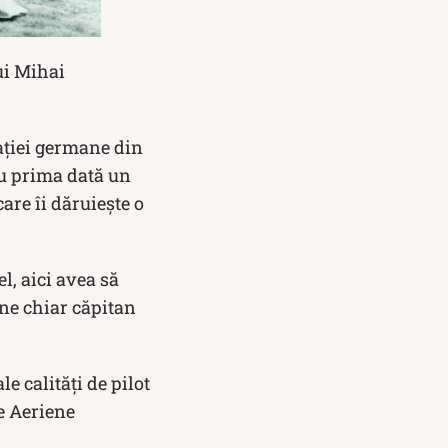
lui Mihai
paţiei germane din
tru prima dată un
are îi dăruieşte o
el, aici avea să
ine chiar căpitan
e calităţi de pilot
e Aeriene