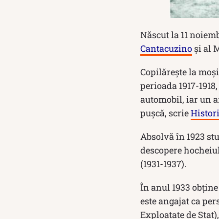
Născut la 11 noiemb
Cantacuzino
şi al 
Copilărește la moşi
perioada 1917-1918,
automobil, iar un a
puşcă, scrie
Histori
Absolvă în 1923 stud
descopere hocheiul,
(1931-1937).
În anul 1933 obține 
este angajat ca per
Exploatate de Stat)