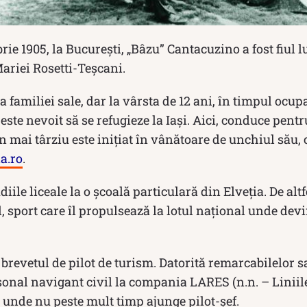
rie 1905, la Bucureşti, „Bâzu” Cantacuzino a fost fiul 
Mariei Rosetti-Teşcani.
a familiei sale, dar la vârsta de 12 ani, în timpul ocu
 este nevoit să se refugieze la Iași. Aici, conduce pen
n mai târziu este iniţiat în vânătoare de unchiul său, c
a.ro
.
iile liceale la o şcoală particulară din Elveţia. De altf
 sport care îl propulsează la lotul național unde dev
brevetul de pilot de turism. Datorită remarcabilelor sal
sonal navigant civil la compania LARES (n.n. – Liniil
, unde nu peste mult timp ajunge pilot-şef.