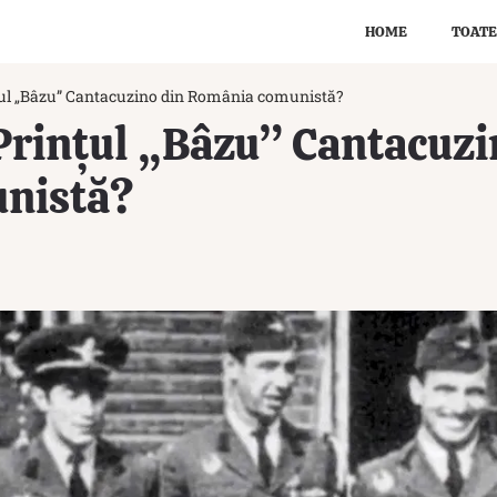
HOME
TOATE
ul „Bâzu” Cantacuzino din România comunistă?
Prințul „Bâzu” Cantacuzi
nistă?