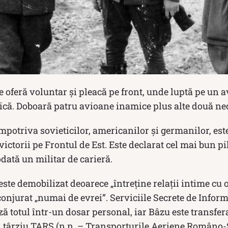
e oferă voluntar şi pleacă pe front, unde luptă pe un 
nică. Doboară patru avioane inamice plus alte două ne
împotriva sovieticilor, americanilor şi germanilor, est
ictorii pe Frontul de Est. Este declarat cel mai bun pil
odată un militar de carieră.
este demobilizat deoarece „întreţine relaţii intime cu
conjurat „numai de evrei”. Serviciile Secrete de Inform
ză totul într-un dosar personal, iar Bâzu este transfer
 târziu TARS (n.n. – Transporturile Aeriene Româno-S