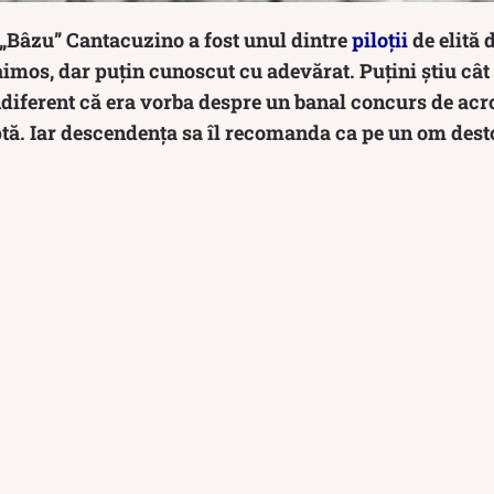
 „Bâzu” Cantacuzino a fost unul dintre
piloții
de elită 
mos, dar puțin cunoscut cu adevărat. Puțini știu cât 
indiferent că era vorba despre un banal concurs de acr
tă. Iar descendenţa sa îl recomanda ca pe un om dest