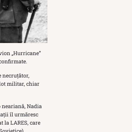
avion „Hurricane”
confirmate.
e necruţător,
ot militar, chiar
 o neariană, Nadia
aţii îl urmăresc
at la LARES, care
ovietice).