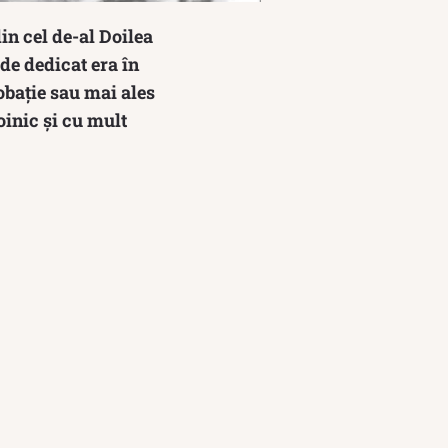
din cel de-al Doilea
de dedicat era în
obație sau mai ales
oinic şi cu mult