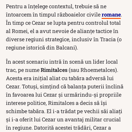
Pentru a înțelege contextul, trebuie să ne
întoarcem în timpul războaielor civile
romane
.
În timp ce Cezar se lupta pentru controlul total
al Romei, el a avut nevoie de alianțe tactice în
diverse regiuni strategice, inclusiv în Tracia (o
regiune istorică din Balcani).
În acest scenariu intră în scenă un lider local
trac, pe nume
Rimitalces
(sau Rhoemetalces).
Acesta era inițial aliat cu tabăra adversă lui
Cezar. Totuși, simțind că balanța puterii înclină
în favoarea lui Cezar și urmărindu-și propriile
interese politice, Rimitalces a decis să își
schimbe tabăra. El i-a trădat pe vechii săi aliați
și i-a oferit lui Cezar un avantaj militar crucial
în regiune. Datorită acestei trădări, Cezar a