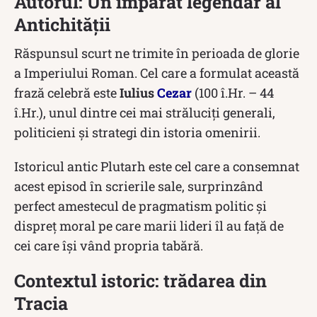
Autorul: Un împărat legendar al
Antichității
Răspunsul scurt ne trimite în perioada de glorie
a Imperiului Roman. Cel care a formulat această
frază celebră este
Iulius
Cezar
(100 î.Hr. – 44
î.Hr.), unul dintre cei mai străluciți generali,
politicieni și strategi din istoria omenirii.
Istoricul antic Plutarh este cel care a consemnat
acest episod în scrierile sale, surprinzând
perfect amestecul de pragmatism politic și
dispreț moral pe care marii lideri îl au față de
cei care își vând propria tabără.
Contextul istoric: trădarea din
Tracia