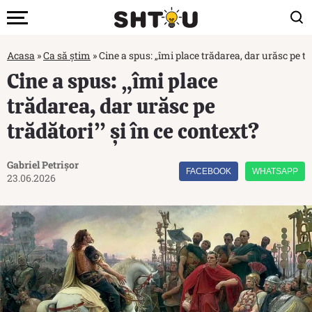
Acasa
»
Ca să știm
»
Cine a spus: „îmi place trădarea, dar urăsc pe tr
Cine a spus: „îmi place
trădarea, dar urăsc pe
trădători” și în ce context?
Gabriel Petrișor
FACEBOOK
WHATSAPP
23.06.2026