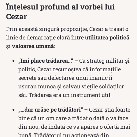
Înțelesul profund al vorbei lui
Cezar
Prin această singură propoziție, Cezar a trasat o
linie de demarcație clară între
utilitatea politică
și
valoarea umană
:
„Îmi place trădarea…”
– Ca strateg militar și
politic, Cezar recunoștea că informațiile
secrete sau defectarea unui inamic îi
ușurau munca și salvau viețile soldaților
săi. Trădarea era un instrument util.
„…dar urăsc pe trădători”
– Cezar știa foarte
bine că un om care a trădat o dată o va face
din nou, de îndată ce va apărea o ofertă mai
bună. Trădătorul nu acționează din