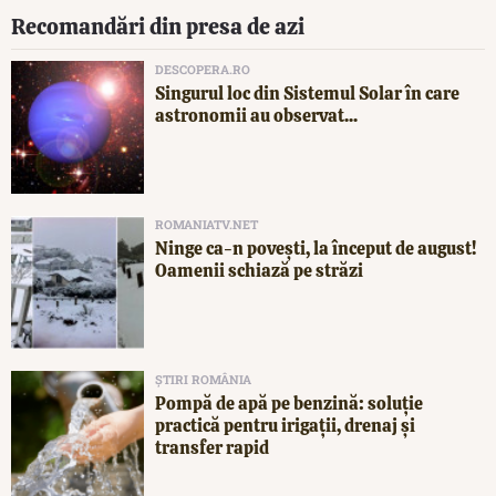
Recomandări din presa de azi
DESCOPERA.RO
Singurul loc din Sistemul Solar în care
astronomii au observat...
ROMANIATV.NET
Ninge ca-n povești, la început de august!
Oamenii schiază pe străzi
ȘTIRI ROMÂNIA
Pompă de apă pe benzină: soluție
practică pentru irigații, drenaj și
transfer rapid