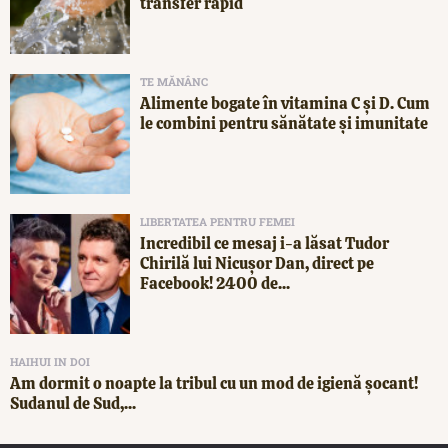
transfer rapid
TE MĂNÂNC
Alimente bogate în vitamina C și D. Cum
le combini pentru sănătate și imunitate
LIBERTATEA PENTRU FEMEI
Incredibil ce mesaj i-a lăsat Tudor
Chirilă lui Nicușor Dan, direct pe
Facebook! 2400 de...
HAIHUI IN DOI
Am dormit o noapte la tribul cu un mod de igienă șocant!
Sudanul de Sud,...