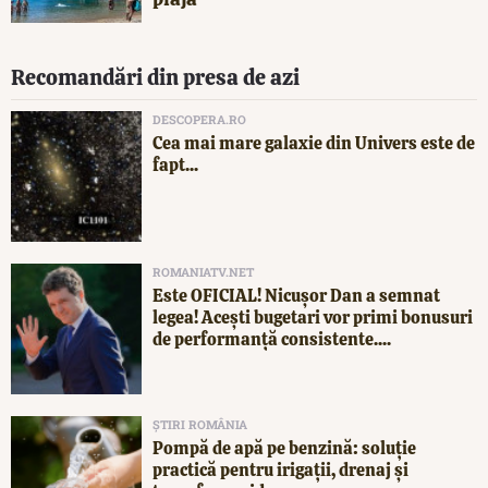
Recomandări din presa de azi
DESCOPERA.RO
Cea mai mare galaxie din Univers este de
fapt...
ROMANIATV.NET
Este OFICIAL! Nicușor Dan a semnat
legea! Acești bugetari vor primi bonusuri
de performanță consistente....
ȘTIRI ROMÂNIA
Pompă de apă pe benzină: soluție
practică pentru irigații, drenaj și