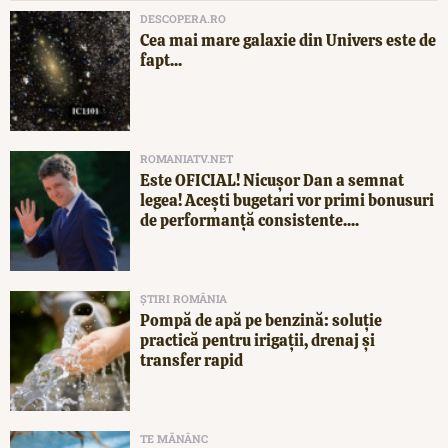
DESCOPERA.RO
Cea mai mare galaxie din Univers este de
fapt...
ROMANIATV.NET
Este OFICIAL! Nicușor Dan a semnat
legea! Acești bugetari vor primi bonusuri
de performanță consistente....
ȘTIRI ROMÂNIA
Pompă de apă pe benzină: soluție
practică pentru irigații, drenaj și
transfer rapid
TE MĂNÂNC