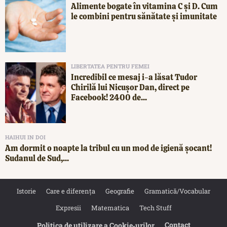
Alimente bogate în vitamina C și D. Cum
le combini pentru sănătate și imunitate
LIBERTATEA PENTRU FEMEI
Incredibil ce mesaj i-a lăsat Tudor
Chirilă lui Nicușor Dan, direct pe
Facebook! 2400 de...
HAIHUI IN DOI
Am dormit o noapte la tribul cu un mod de igienă șocant!
Sudanul de Sud,...
Istorie
Care e diferența
Geografie
Gramatică/Vocabular
Expresii
Matematica
Tech Stuff
Contact
Politica de utilizare a Cookie‐urilor