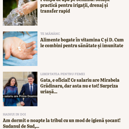
practică pentru irigații, drenaj și
transfer rapid
TE MĂNÂNC
Alimente bogate în vitamina C și D. Cum
le combini pentru sănătate și imunitate
LIBERTATEA PENTRU FEMEI
Gata, e oficial! Ce salariu are Mirabela
Grădinaru, dar asta nu e tot! Surpriza
uriașă...
HAIHUI IN DOI
Am dormit o noapte la tribul cu un mod de igienă șocant!
Sudanul de Sud,...