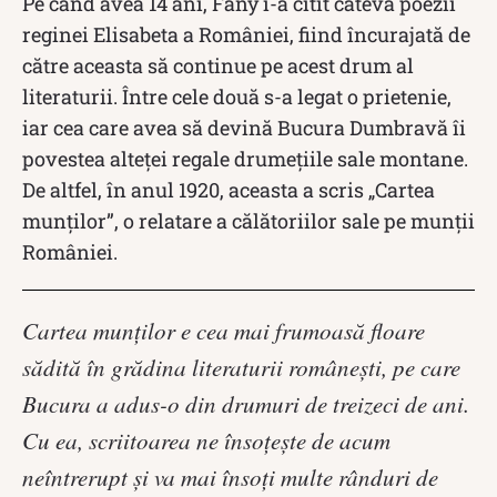
Pe când avea 14 ani, Fany i-a citit câteva poezii
reginei Elisabeta a României, fiind încurajată de
către aceasta să continue pe acest drum al
literaturii. Între cele două s-a legat o prietenie,
iar cea care avea să devină Bucura Dumbravă îi
povestea alteței regale drumețiile sale montane.
De altfel, în anul 1920, aceasta a scris „Cartea
munţilor”, o relatare a călătoriilor sale pe munții
României.
Cartea munților e cea mai frumoasă floare
sădită în grădina literaturii românești, pe care
Bucura a adus-o din drumuri de treizeci de ani.
Cu ea, scriitoarea ne însoțește de acum
neîntrerupt și va mai însoți multe rânduri de