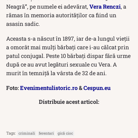
Neagră”, pe numele ei adevărat,
Vera Renczi
, a
rămas în memoria autorităților ca fiind un
asasin sadic.
Aceasta s-a născut în 1897, iar de-a lungul vieții
a omorât mai mulți bărbați care i-au călcat prin
patul conjugal. Peste 10 bărbați dispar fără urme
după ce au avut legături sexuale cu Vera. A
murit în temniță la vârsta de 32 de ani.
Foto:
Evenimentulistoric.ro
&
Cespun.eu
Distribuie acest articol:
Tags:
criminali
ferentari
gică cioc