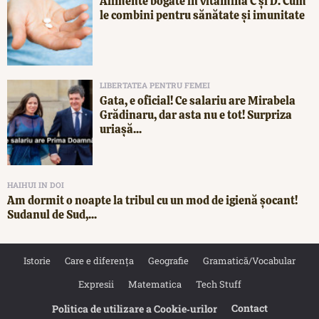
Alimente bogate în vitamina C și D. Cum
le combini pentru sănătate și imunitate
LIBERTATEA PENTRU FEMEI
Gata, e oficial! Ce salariu are Mirabela
Grădinaru, dar asta nu e tot! Surpriza
uriașă...
HAIHUI IN DOI
Am dormit o noapte la tribul cu un mod de igienă șocant!
Sudanul de Sud,...
Istorie
Care e diferența
Geografie
Gramatică/Vocabular
Expresii
Matematica
Tech Stuff
Contact
Politica de utilizare a Cookie‐urilor