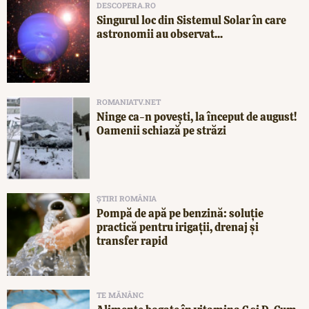
DESCOPERA.RO
Singurul loc din Sistemul Solar în care
astronomii au observat...
ROMANIATV.NET
Ninge ca-n povești, la început de august!
Oamenii schiază pe străzi
ȘTIRI ROMÂNIA
Pompă de apă pe benzină: soluție
practică pentru irigații, drenaj și
transfer rapid
TE MĂNÂNC