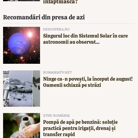
înfăptuiască?
Recomandări din presa de azi
DESCOPERA.RO
Singurul loc din Sistemul Solar în care
astronomii au observat...
ROMANIATV.NET
Ninge ca-n povești, la început de august!
Oamenii schiază pe străzi
ȘTIRI ROMÂNIA
Pompă de apă pe benzină: soluție
practică pentru irigații, drenaj și
transfer rapid