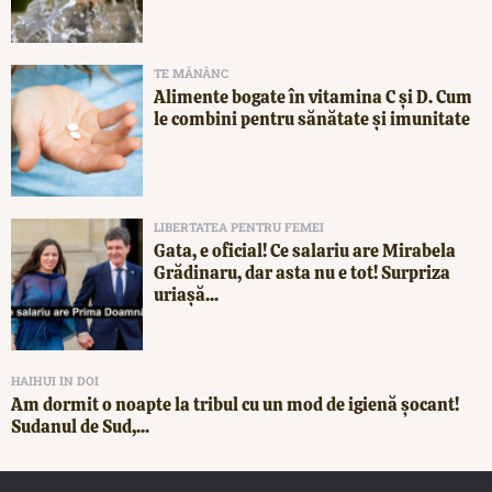
TE MĂNÂNC
Alimente bogate în vitamina C și D. Cum
le combini pentru sănătate și imunitate
LIBERTATEA PENTRU FEMEI
Gata, e oficial! Ce salariu are Mirabela
Grădinaru, dar asta nu e tot! Surpriza
uriașă...
HAIHUI IN DOI
Am dormit o noapte la tribul cu un mod de igienă șocant!
Sudanul de Sud,...