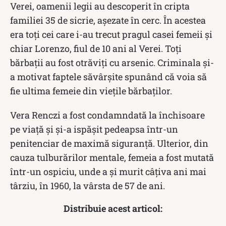
Verei, oamenii legii au descoperit în cripta
familiei 35 de sicrie, așezate în cerc. În acestea
era toți cei care i-au trecut pragul casei femeii și
chiar Lorenzo, fiul de 10 ani al Verei. Toți
bărbații au fost otrăviți cu arsenic. Criminala și-
a motivat faptele săvârșite spunând că voia să
fie ultima femeie din viețile bărbaților.
Vera Renczi a fost condamndată la închisoare
pe viață și și-a ispășit pedeapsa într-un
penitenciar de maximă siguranță. Ulterior, din
cauza tulburărilor mentale, femeia a fost mutată
într-un ospiciu, unde a și murit câțiva ani mai
târziu, în 1960, la vârsta de 57 de ani.
Distribuie acest articol: