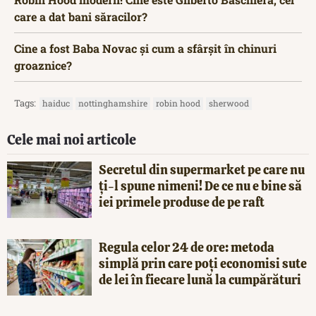
care a dat bani săracilor?
Cine a fost Baba Novac și cum a sfârșit în chinuri
groaznice?
Tags:
haiduc
nottinghamshire
robin hood
sherwood
Cele mai noi articole
Secretul din supermarket pe care nu
ți-l spune nimeni! De ce nu e bine să
iei primele produse de pe raft
Regula celor 24 de ore: metoda
simplă prin care poți economisi sute
de lei în fiecare lună la cumpărături