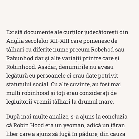
Există documente ale curţilor judecătoreşti din
Anglia secolelor XII-XIII care pomenesc de
tâlhari cu diferite nume precum Robehod sau
Rabunhod dar şi alte variaţii printre care şi
Robinhood. Așadar, denumirile nu aveau
legătură cu persoanele ci erau date potrivit
statutului social. Cu alte cuvinte, au fost mai
mulţi robinhood şi toţi erau consideraţi de
legiuitorii vremii tâlhari la drumul mare.
După mai multe analize, s-a ajuns la concluzia
că Robin Hood era un yeoman, adică un ţăran
liber care a ajuns să fugă în pădure, din cauza