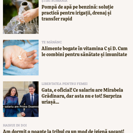
ȘTIRI ROMÂNIA
Pompă de apă pe benzină: soluție
practică pentru irigații, drenaj și
transfer rapid
TE MĂNÂNC
Alimente bogate în vitamina C și D. Cum
le combini pentru sănătate și imunitate
LIBERTATEA PENTRU FEMEI
Gata, e oficial! Ce salariu are Mirabela
Grădinaru, dar asta nu e tot! Surpriza
uriașă...
HAIHUI IN DOI
Am dormit o noapte la tribul cu un mod de igienă șocant!