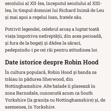
secolului al XII-lea, începutul secolului al XIII-
lea, în timpul domniei lui Richard Inimă de Leu
şi mai apoi a regelui Ioan, fratele său.
Potrivit legendei, celebrul arcaș a luptat toată
viața împotriva nedreptății, din acea perioadă,
și fura de la bogați și dădea la săraci,
pedepsindu-i pe cei răi pentru atitudinea lor.
Date istorice despre Robin Hood
În cultura populară, Robin Hood și banda sa
trăiau în pădurea Sherwood, din
Nottinghamshire. Alte balade îi plasează în
zona Barnsdale, cunoscută acum ca South
Yorkshire (la granița cu Nottinghamshire) și, de
asemenea, în Yorkshire.