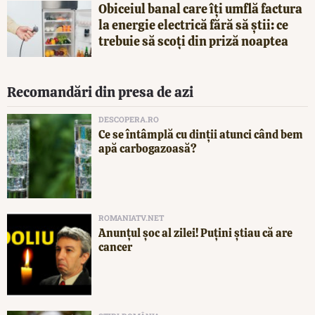
Obiceiul banal care îți umflă factura
la energie electrică fără să știi: ce
trebuie să scoți din priză noaptea
Recomandări din presa de azi
DESCOPERA.RO
Ce se întâmplă cu dinții atunci când bem
apă carbogazoasă?
ROMANIATV.NET
Anunţul şoc al zilei! Puţini ştiau că are
cancer