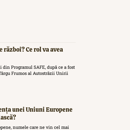
e război? Ce rol va avea
i din Programul SAFE, după ce a fost
ârgu Frumos al Autostrăzii Unirii
tența unei Uniuni Europene
iască?
opene, numele care ne vin cel mai