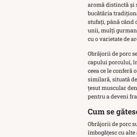
aromă distinctă și 
bucătăria tradiționa
stufați, până când 
unii, mulți gurmanz
cu o varietate de a
Obrăjorii de porc se
capului porcului, î
ceea ce le conferă o
similară, situată de
țesut muscular dens
pentru a deveni fra
Cum se gătesc
Obrăjorii de porc su
îmbogățesc cu alte