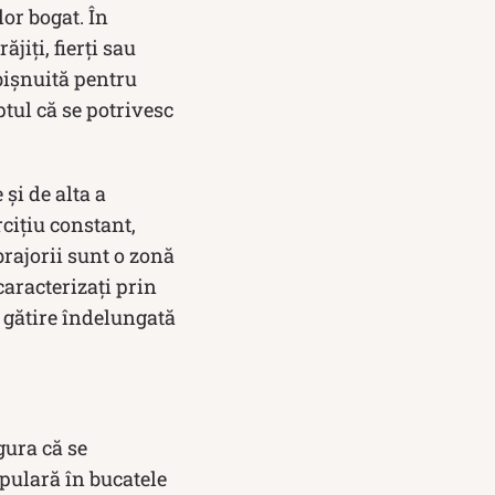
lor bogat. În
jiți, fierți sau
obișnuită pentru
ptul că se potrivesc
 și de alta a
cițiu constant,
brajorii sunt o zonă
caracterizați prin
o gătire îndelungată
igura că se
pulară în bucatele