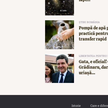
ȘTIRI ROMÂNIA
Pompă de apă p
practică pentru
transfer rapid
LIBERTATEA PENTRU
Gata, e oficial
Grădinaru, dar 
uriașă...
Istorie
Care e difer