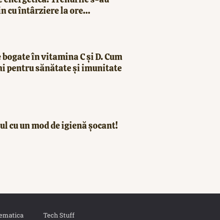
in cu întârziere la ore...
 bogate în vitamina C și D. Cum
ni pentru sănătate și imunitate
ul cu un mod de igienă șocant!
ematica
Tech Stuff