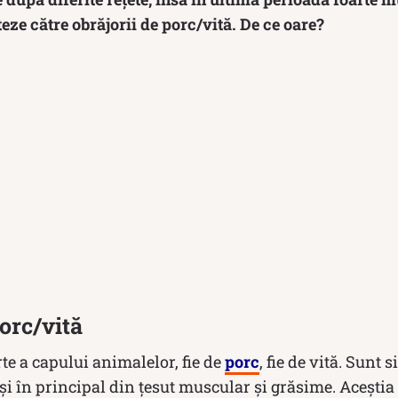
teze către obrăjorii de porc/vită. De ce oare?
porc/vită
rte a capului animalelor, fie de
porc
, fie de vită. Sunt s
i în principal din țesut muscular și grăsime. Aceștia 