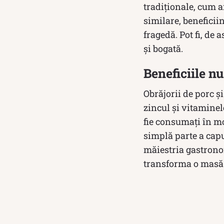
tradiționale, cum ar
similare, beneficii
fragedă. Pot fi, de
și bogată.
Beneficiile nu
Obrăjorii de porc ș
zincul și vitaminele
fie consumați în m
simplă parte a capu
măiestria gastronom
transforma o masă 