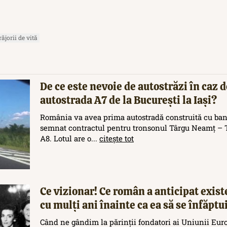
ăjorii de vită
De ce este nevoie de autostrăzi în caz d
autostrada A7 de la București la Iași?
România va avea prima autostradă construită cu ban
semnat contractul pentru tronsonul Târgu Neamț – T
A8. Lotul are o...
citește tot
Ce vizionar! Ce român a anticipat exis
cu mulți ani înainte ca ea să se înfăptu
Când ne gândim la părinții fondatori ai Uniunii Eur