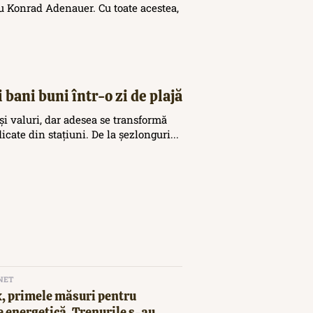
 Konrad Adenauer. Cu toate acestea,
 bani buni într-o zi de plajă
și valuri, dar adesea se transformă
icate din stațiuni. De la șezlonguri...
NET
, primele măsuri pentru
 energetică. Trenurile s-au