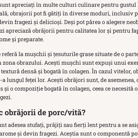
sunt apreciați în multe culturi culinare pentru gustul 
lă, obrajorii pot fi gătiți în diverse moduri, inclusiv pră
devin fragezi și delicioși. Deși pot părea o alegere ne
i apreciază obrăjorii pentru calitatea lor și pentru fa
rome și preparate.
 referă la mușchii și țesuturile grase situate de o parte
n zona obrazului. Acești mușchi sunt expuși unui exer
 textură densă și bogată în colagen. În cazul vitelor, o
-a lungul feței lor. Acești obrăjori sunt, de asemenea, 
 și o compoziție bogată în colagen, ceea ce necesită 
gezi.
 obrăjorii de porc/vită?
nt adesea stufați, prăjiți sau fierți lent pentru a se as
 arome și devin fragezi. Aceștia sunt o componentă po