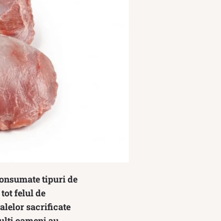
consumate tipuri de
tot felul de
lelor sacrificate
mulți oameni au