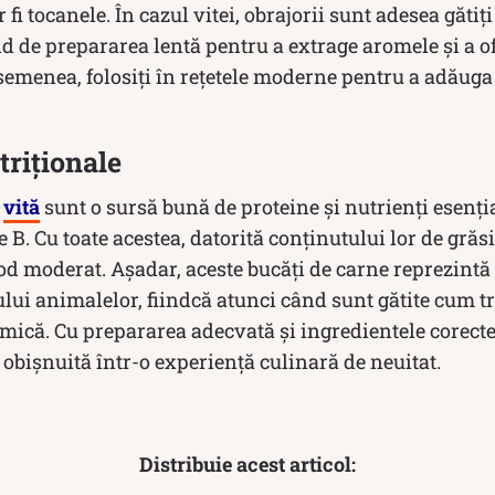
 fi tocanele. În cazul vitei, obrajorii sunt adesea gătiț
nd de prepararea lentă pentru a extrage aromele și a of
 asemenea, folosiți în rețetele moderne pentru a adăuga 
triționale
i
vită
sunt o sursă bună de proteine și nutrienți esențial
 B. Cu toate acestea, datorită conținutului lor de grăsi
od moderat. Așadar, aceste bucăți de carne reprezintă
lui animalelor, fiindcă atunci când sunt gătite cum t
ică. Cu prepararea adecvată și ingredientele corecte,
obișnuită într-o experiență culinară de neuitat.
Distribuie acest articol: