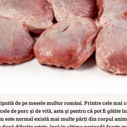
lipsită de pe mesele multor români. Printre cele mai 
le de porc și de vită, asta și pentru că pot fi gătite în 
m este normal există mai multe părți din corpul anima
 după diferite rețete, însă în ultima perioadă foarte 