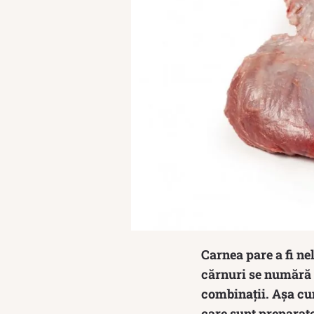
Carnea pare a fi ne
cărnuri se numără ce
combinații. Așa cu
care sunt preparate