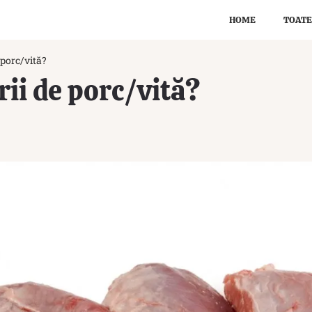
HOME
TOATE
 porc/vită?
rii de porc/vită?