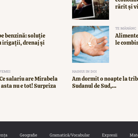
rărit și v
TE MĂNÂNC
e benzină: soluție
Alimente
 irigații, drenaj și
le combi
 FEMEI
HAIHUI IN DOI
! Ce salariu are Mirabela
Am dormit o noapte la trib
asta nu e tot! Surpriza
Sudanul de Sud,...
ența
Geografie
Gramatică/Vocabular
Expresii
Mat