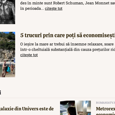
des în minte sunt Robert Schuman, Jean Monnet sau
în perioada...
citește tot
5 trucuri prin care poți să economisești
O ieșire la mare ar trebui să însemne relaxare, soare 
într-o cheltuială substanțială din cauza prețurilor rid
citește tot
i
ROMANIATV.
alaxie din Univers este de
Metrorex
economie