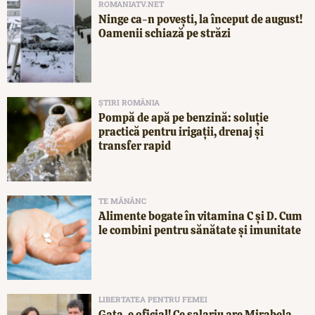
ROMANIATV.NET
Ninge ca-n povești, la început de august!
Oamenii schiază pe străzi
ȘTIRI ROMÂNIA
Pompă de apă pe benzină: soluție
practică pentru irigații, drenaj și
transfer rapid
TE MĂNÂNC
Alimente bogate în vitamina C și D. Cum
le combini pentru sănătate și imunitate
LIBERTATEA PENTRU FEMEI
Gata, e oficial! Ce salariu are Mirabela