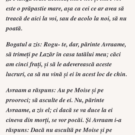
este o prăpastie mare, aşa ca cei ce ar avea să
treacă de aici la voi, sau de acolo la noi, să nu
poată.
Bogatul a zis: Rogu- te, dar, părinte Avraame,
să trimeţi pe Lazăr în casa tatălui meu; căci
am cinci fraţi, şi să le adeverească aceste
lucruri, ca să nu vină şi ei în acest loc de chin.
Avraam a răspuns: Au pe Moise şi pe
prooroci; să asculte de ei. Nu, părinte
Avraame, a zis el; ci dacă se va duce la ei
cineva din morţi, se vor pocăi. Şi Avraam i-a
răspuns: Dacă nu ascultă pe Moise şi pe