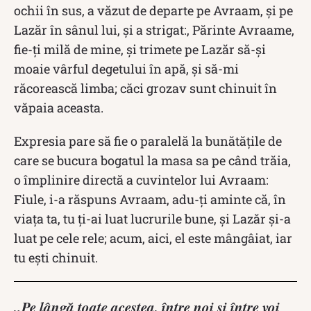
ochii în sus, a văzut de departe pe Avraam, şi pe
Lazăr în sânul lui, şi a strigat:, Părinte Avraame,
fie-ţi milă de mine, şi trimete pe Lazăr să-şi
moaie vârful degetului în apă, şi să-mi
răcorească limba; căci grozav sunt chinuit în
văpaia aceasta.
Expresia pare să fie o paralelă la bunătățile de
care se bucura bogatul la masa sa pe când trăia,
o împlinire directă a cuvintelor lui Avraam:
Fiule, i-a răspuns Avraam, adu-ţi aminte că, în
viaţa ta, tu ţi-ai luat lucrurile bune, şi Lazăr şi-a
luat pe cele rele; acum, aici, el este mângâiat, iar
tu eşti chinuit.
„Pe lângă toate acestea, între noi şi între voi