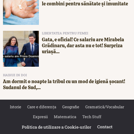
le combini pentru sănătate și imunitate
LIBERTATEA PENTRU FEMEI
Gata, e oficial! Ce salariu are Mirabela
Grădinaru, dar asta nu e tot! Surpriza
uriașă...
HAIHUI IN DOI
Am dormit o noapte la tribul cu un mod de igienă șocant!
Sudanul de Sud,...
Istorie
Care e diferența
Geografie
Gramatică/Vocabular
Expresii
Matematica
Tech Stuff
Contact
Politica de utilizare a Cookie‐urilor