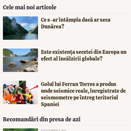
Cele mai noi articole
Ce s-ar întâmpla dacă ar seca
Dunărea?
Este existența secetei din Europa un
efect al încălzirii globale?
Golul lui Ferran Torres a produs
unde seismice reale, înregistrate de
seismometre pe întreg teritoriul
Spaniei
Recomandări din presa de azi
DESCOPERA.RO