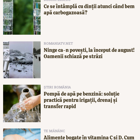
Ce se întâmplă cu dinții atunci când bem
apă carbogazoasă?
ROMANIATV.NET
Ninge ca-n povești, la început de august!
Oamenii schiază pe străzi
ȘTIRI ROMÂNIA
Pompă de apă pe benzină: soluție
practică pentru irigații, drenaj și
transfer rapid
TE MĂNÂNC
Alimente bogate în vitamina C și D. Cum