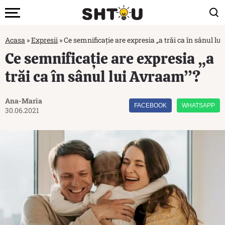
Acasa
»
Expresii
»
Ce semnificație are expresia „a trăi ca în sânul l
Ce semnificație are expresia „a
trăi ca în sânul lui Avraam”?
Ana-Maria
FACEBOOK
WHATSAPP
30.06.2021