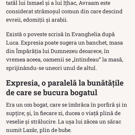
tatăl lui Ismael și a lui Ițhac, Avraam este
considerat strămoșul comun din care descind
evreii, edomiții și arabii.
Există o poveste scrisă în Evanghelia după
Luca. Expresia poate sugera un banchet, masa
din Împărăția lui Dumnezeu deoarece, în
vremea aceea, oamenii se „întindeau” la masă,
sprijinându-se uneori unul de altul.
Expresia, o paralelă la bunătățile
de care se bucura bogatul
Era un om bogat, care se îmbrăca în porfiră şi in
supţire; şi, în fiecare zi, ducea o viaţă plină de
veselie şi strălucire. La uşa lui zăcea un sărac
numit Lazăr, plin de bube.