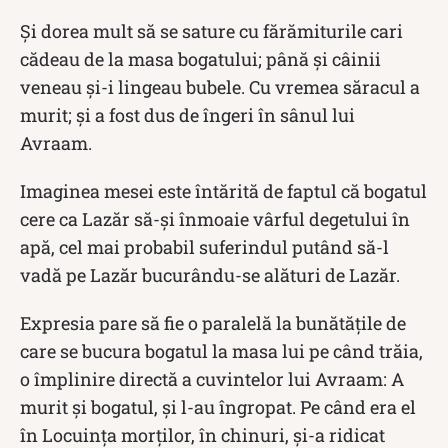
Şi dorea mult să se sature cu fărămiturile cari
cădeau de la masa bogatului; până şi câinii
veneau şi-i lingeau bubele. Cu vremea săracul a
murit; şi a fost dus de îngeri în sânul lui
Avraam.
Imaginea mesei este întărită de faptul că bogatul
cere ca Lazăr să-și înmoaie vârful degetului în
apă, cel mai probabil suferindul putând să-l
vadă pe Lazăr bucurându-se alături de Lazăr.
Expresia pare să fie o paralelă la bunătățile de
care se bucura bogatul la masa lui pe când trăia,
o împlinire directă a cuvintelor lui Avraam: A
murit şi bogatul, şi l-au îngropat. Pe când era el
în Locuinţa morţilor, în chinuri, şi-a ridicat