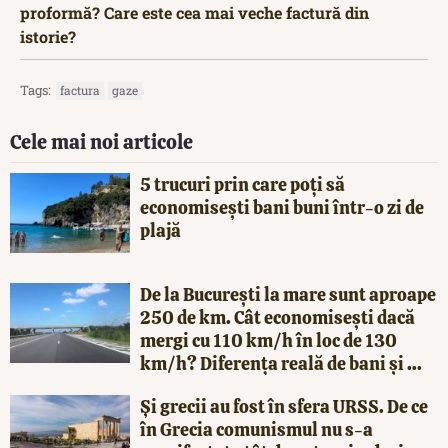
proformă? Care este cea mai veche factură din
istorie?
Tags:
factura
gaze
Cele mai noi articole
5 trucuri prin care poți să
economisești bani buni într-o zi de
plajă
De la București la mare sunt aproape
250 de km. Cât economisești dacă
mergi cu 110 km/h în loc de 130
km/h? Diferența reală de bani și ...
Și grecii au fost în sfera URSS. De ce
în Grecia comunismul nu s-a