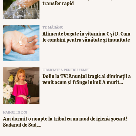
transfer rapid
TE MĂNÂNC
Alimente bogate în vitamina C și D. Cum
le combini pentru sănătate și imunitate
LIBERTATEA PENTRU FEMEI
Doliu la TV! Anunțul tragic al dimineții a
venit acum și frânge inimi! A murit...
HAIHUI IN DOI
Am dormit o noapte la tribul cu un mod de igienă șocant!
Sudanul de Sud,...