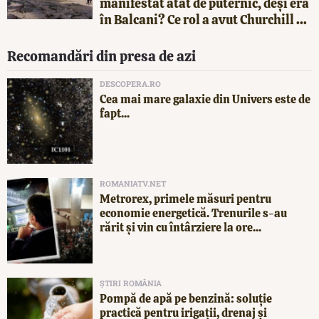
manifestat atât de puternic, deși era
în Balcani? Ce rol a avut Churchill ...
Recomandări din presa de azi
DESCOPERA.RO
Cea mai mare galaxie din Univers este de
fapt...
ROMANIATV.NET
Metrorex, primele măsuri pentru
economie energetică. Trenurile s-au
rărit și vin cu întârziere la ore...
ȘTIRI ROMÂNIA
Pompă de apă pe benzină: soluție
practică pentru irigații, drenaj și