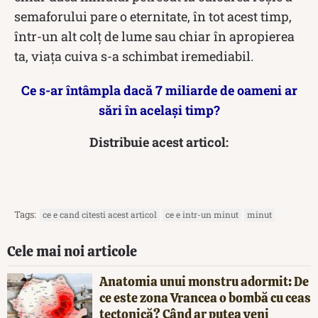
semaforului pare o eternitate, în tot acest timp,
într-un alt colț de lume sau chiar în apropierea
ta, viața cuiva s-a schimbat iremediabil.
Ce s-ar întâmpla dacă 7 miliarde de oameni ar
sări în același timp?
Distribuie acest articol:
Tags:
ce e cand citesti acest articol
ce e intr-un minut
minut
Cele mai noi articole
Anatomia unui monstru adormit: De
ce este zona Vrancea o bombă cu ceas
tectonică? Când ar putea veni