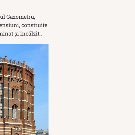
aşul Gazometru,
ensiuni, construite
inat şi încălzit..