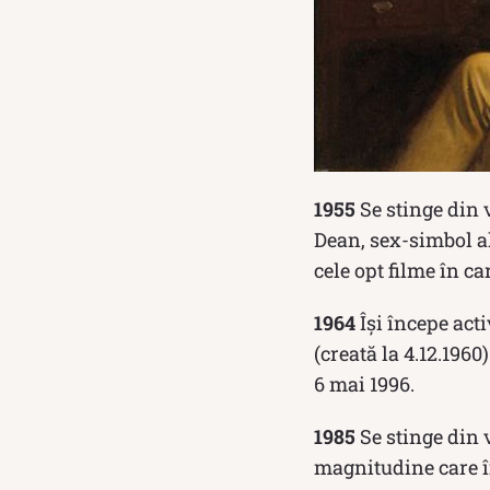
1955
Se stinge din 
Dean, sex-simbol al
cele opt filme în ca
1964
Îşi începe act
(creată la 4.12.196
6 mai 1996.
1985
Se stinge din 
magnitudine care î