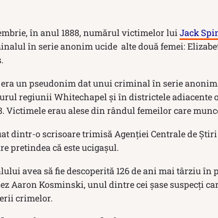
tembrie, în anul 1888, numărul victimelor lui
Jack Spi
inalul în serie anonim ucide alte două femei: Elizabet
.
 era un pseudonim dat unui criminal în serie anonim
jurul regiunii Whitechapel și în districtele adiacente
. Victimele erau alese din rândul femeilor care munce
at dintr-o scrisoare trimisă Agenției Centrale de Știr
re pretindea că este ucigașul.
lului avea să fie descoperită 126 de ani mai târziu în
ez Aaron Kosminski, unul dintre cei șase suspecți car
rii crimelor.