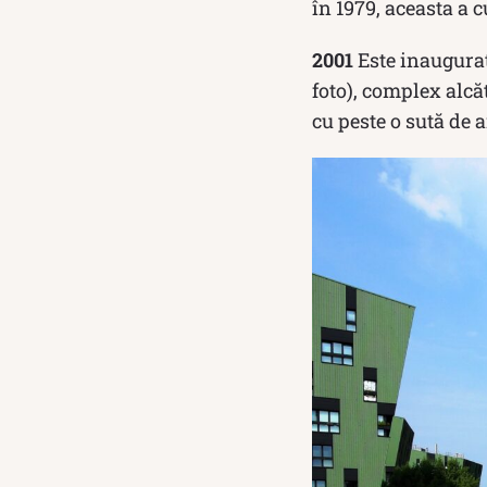
în 1979, aceasta a 
2001
Este inaugurat
foto), complex alcă
cu peste o sută de a