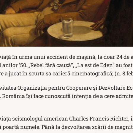
viață în urma unui accident de maşină, la doar 24 de 
 anilor ’50. „Rebel fără cauză”, „La est de Eden” au fos
re a jucat în scurta sa carieră cinematografică; (n. 8 fe
ivitatea Organizaţia pentru Cooperare şi Dezvoltare 
0). România îşi face cunoscută intenţia de a cere admit
viaţă seismologul american Charles Francis Richter, in
i poartă numele. Până la dezvoltarea scării de mag