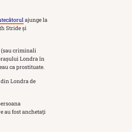
ntecătorul
ajunge la
h Stride și
 (sau criminali
 orașului Londra în
au ca prostituate.
i din Londra de
 persoana
e au fost anchetați