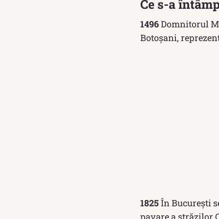
Ce s-a întâmp
1496
Domnitorul M
Botoşani, reprezen
1825
În Bucureşti s
pavare a străzilor 