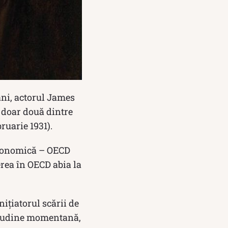
ani, actorul James
t doar două dintre
bruarie 1931).
Economică – OECD
erea în OECD abia la
iţiatorul scării de
nitudine momentană,