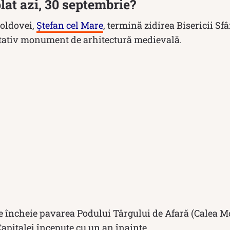
lat azi, 30 septembrie?
oldovei,
Ştefan cel Mare
, termină zidirea Bisericii Sf
tativ monument de arhitectură medievală.
e încheie pavarea Podului Târgului de Afară (Calea Moş
Capitalei începute cu un an înainte.