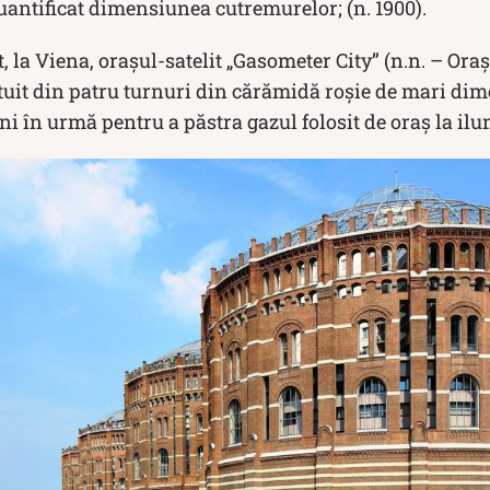
cuantificat dimensiunea cutremurelor; (n. 1900).
, la Viena, oraşul-satelit „Gasometer City” (n.n. – Or
tuit din patru turnuri din cărămidă roşie de mari dim
ni în urmă pentru a păstra gazul folosit de oraş la ilum