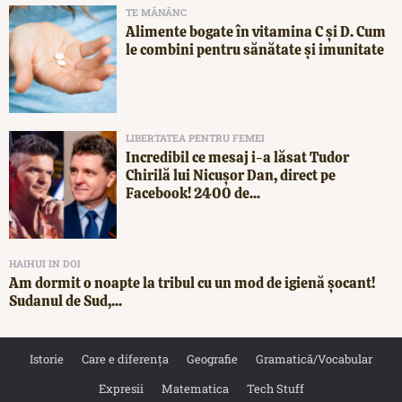
TE MĂNÂNC
Alimente bogate în vitamina C și D. Cum
le combini pentru sănătate și imunitate
LIBERTATEA PENTRU FEMEI
Incredibil ce mesaj i-a lăsat Tudor
Chirilă lui Nicușor Dan, direct pe
Facebook! 2400 de...
HAIHUI IN DOI
Am dormit o noapte la tribul cu un mod de igienă șocant!
Sudanul de Sud,...
Istorie
Care e diferența
Geografie
Gramatică/Vocabular
Expresii
Matematica
Tech Stuff