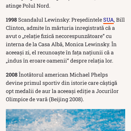
atinge Polul Nord.
1998
Scandalul Lewinsky: Președintele
SUA
, Bill
Clinton, admite în mărturia inregistrată că a
avut o „relație fizică necorespunzătoare” cu
interna de la Casa Albă, Monica Lewinsky. În
aceeași zi, el recunoaște în fața națiunii că a
„indus în eroare oamenii“ despre relația lor.
2008
Înotătorul american Michael Phelps
devine primul sportiv din istorie care câştigă
opt medalii de aur la aceeaşi ediţie a Jocurilor
Olimpice de vară (Beijing 2008).