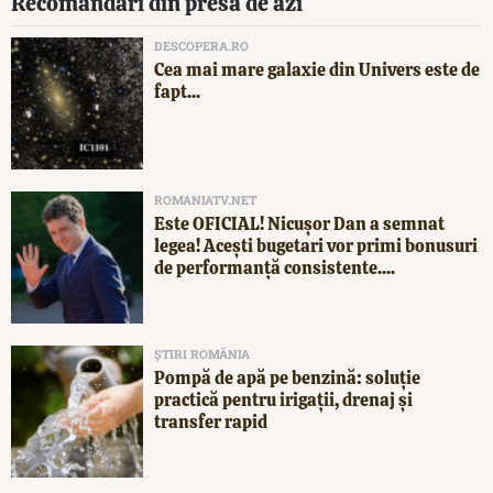
Recomandări din presa de azi
DESCOPERA.RO
Cea mai mare galaxie din Univers este de
fapt...
ROMANIATV.NET
Este OFICIAL! Nicușor Dan a semnat
legea! Acești bugetari vor primi bonusuri
de performanță consistente....
ȘTIRI ROMÂNIA
Pompă de apă pe benzină: soluție
practică pentru irigații, drenaj și
transfer rapid