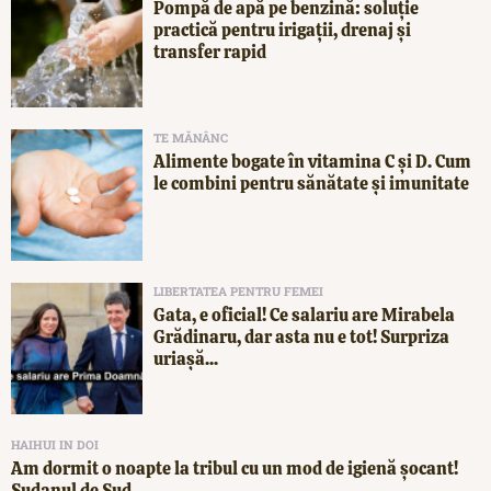
Pompă de apă pe benzină: soluție
practică pentru irigații, drenaj și
transfer rapid
TE MĂNÂNC
Alimente bogate în vitamina C și D. Cum
le combini pentru sănătate și imunitate
LIBERTATEA PENTRU FEMEI
Gata, e oficial! Ce salariu are Mirabela
Grădinaru, dar asta nu e tot! Surpriza
uriașă...
HAIHUI IN DOI
Am dormit o noapte la tribul cu un mod de igienă șocant!
Sudanul de Sud,...