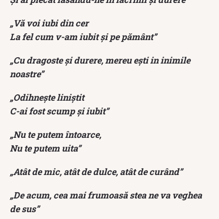
„Vă voi iubi din cer
La fel cum v-am iubit şi pe pământ”
„Cu dragoste şi durere, mereu eşti in inimile
noastre”
„Odihneşte liniştit
C-ai fost scump şi iubit”
„Nu te putem întoarce,
Nu te putem uita”
„Atât de mic, atât de dulce, atât de curând”
„De acum, cea mai frumoasă stea ne va veghea
de sus”