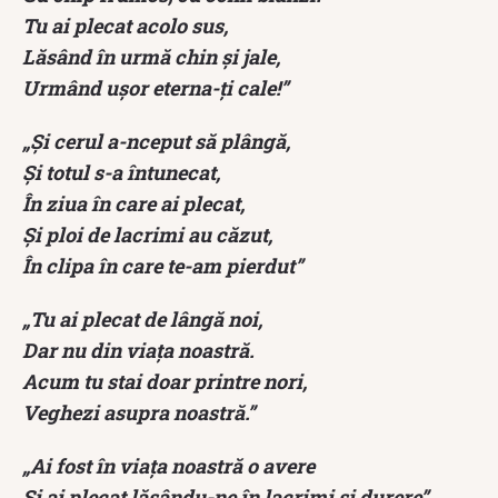
Tu ai plecat acolo sus,
Lăsând în urmă chin şi jale,
Urmând uşor eterna-ţi cale!”
„Şi cerul a-nceput să plângă,
Şi totul s-a întunecat,
În ziua în care ai plecat,
Şi ploi de lacrimi au căzut,
În clipa în care te-am pierdut”
„Tu ai plecat de lângă noi,
Dar nu din viaţa noastră.
Acum tu stai doar printre nori,
Veghezi asupra noastră.”
„Ai fost în viaţa noastră o avere
Şi ai plecat lăsându-ne în lacrimi şi durere”