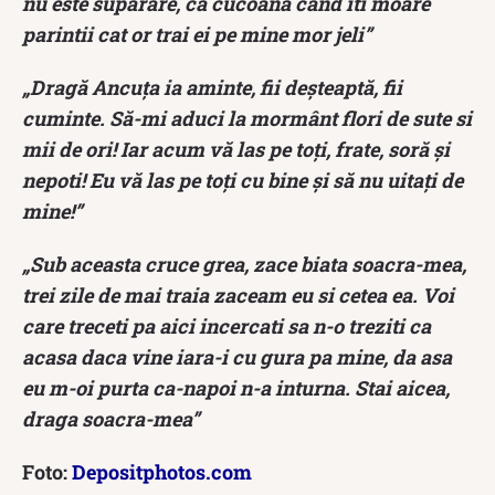
nu este suparare, ca cucoana cand iti moare
parintii cat or trai ei pe mine mor jeli”
„Dragă Ancuța ia aminte, fii deșteaptă, fii
cuminte. Să-mi aduci la mormânt flori de sute si
mii de ori! Iar acum vă las pe toți, frate, soră și
nepoti! Eu vă las pe toți cu bine și să nu uitați de
mine!”
„Sub aceasta cruce grea, zace biata soacra-mea,
trei zile de mai traia zaceam eu si cetea ea. Voi
care treceti pa aici incercati sa n-o treziti ca
acasa daca vine iara-i cu gura pa mine, da asa
eu m-oi purta ca-napoi n-a inturna. Stai aicea,
draga soacra-mea”
Foto:
Depositphotos.com