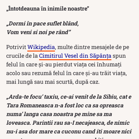
„Întotdeauna în inimile noastre”
„Dormi în pace suflet blând,
Vom veni si noi pe rând”
Potrivit
Wikipedia
, multe dintre mesajele de pe
crucile de la
Cimitirul Vesel din Săpânța
spun
felul în care și-au pierdut viața cei înhumați
acolo sau rezumă felul în care și-au trăit viața,
mai lungă sau mai scurtă, după caz.
„Arda-te focu’ taxiu, ce-ai venit de la Sibiu, cat e
Tara Romaneasca n-a fost loc ca sa opreasca
numa’ langa casa noastra pe mine sa ma
loveasca. Parintii rau sa-I necajeasca, de nimic
nu-i asa dor mare ca cuconu cand iti moare nici