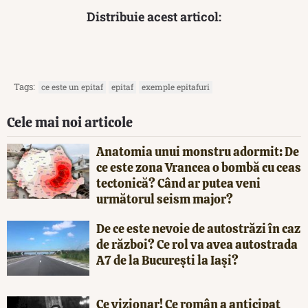
Distribuie acest articol:
Tags:
ce este un epitaf
epitaf
exemple epitafuri
Cele mai noi articole
Anatomia unui monstru adormit: De
ce este zona Vrancea o bombă cu ceas
tectonică? Când ar putea veni
următorul seism major?
De ce este nevoie de autostrăzi în caz
de război? Ce rol va avea autostrada
A7 de la București la Iași?
Ce vizionar! Ce român a anticipat