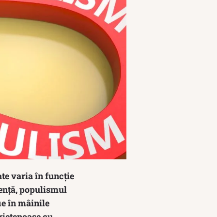
te varia în funcție
sență, populismul
ie în mâinile
prietenoase cu