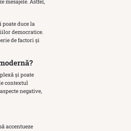
e mesajele. Astfel,
 poate duce la
iilor democratice.
rie de factori și
a modernă?
plexă și poate
de contextul
 aspecte negative,
 să accentueze