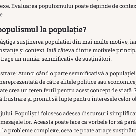
xe. Evaluarea populismului poate depinde de contextu
e.
populismul la populație?
știga susținerea populației din mai multe motive, iar
mstanțe și context. Iată câteva dintre motivele princi
trage un număr semnificativ de susținători:
trare: Atunci când o parte semnificativă a populației 
ereprezentată de către elitele politice sau economice
e crea un teren fertil pentru acest concept de viață. 
 frustrare și promit să lupte pentru interesele celor o
ului: Populiștii folosesc adesea discursuri simplificat
esajele lor. Aceasta poate face ca vorbele lor să pară 
i la probleme complexe, ceea ce poate atrage susținăto