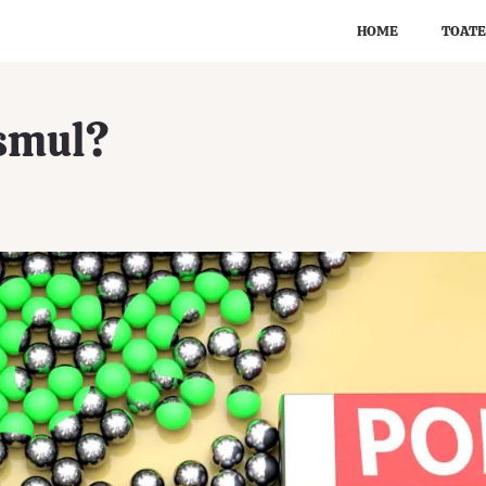
HOME
TOATE
?
ismul?