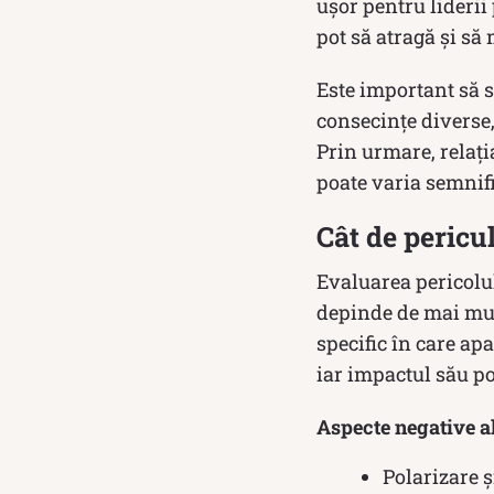
ușor pentru liderii
pot să atragă și să
Este important să 
consecințe diverse,
Prin urmare, relația
poate varia semnifi
Cât de pericu
Evaluarea pericolu
depinde de mai mulț
specific în care ap
iar impactul său po
Aspecte negative a
Polarizare ș