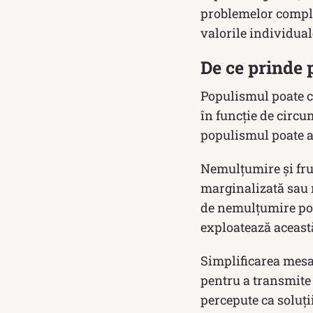
problemelor comple
valorile individual
De ce prinde 
Populismul poate câ
în funcție de circu
populismul poate a
Nemulțumire și frus
marginalizată sau n
de nemulțumire poat
exploatează această
Simplificarea mesaj
pentru a transmite m
percepute ca soluți