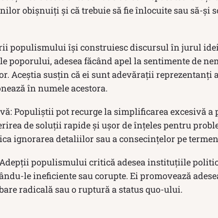
nilor obișnuiți și că trebuie să fie înlocuite sau să-și
rii populismului își construiesc discursul în jurul ide
ele poporului, adesea făcând apel la sentimente de n
or. Aceștia susțin că ei sunt adevărații reprezentanți a
ionează în numele acestora.
vă: Populiștii pot recurge la simplificarea excesivă a
rirea de soluții rapide și ușor de înțeles pentru proble
ca ignorarea detaliilor sau a consecințelor pe termen
Adepții populismului critică adesea instituțiile polit
ându-le ineficiente sau corupte. Ei promovează adesea
bare radicală sau o ruptură a status quo-ului.