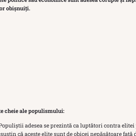
or obișnuiți.
te cheie ale populismului:
Populiștii adesea se prezintă ca luptători contra elite
 susțin că aceste elite sunt de obicei nepăsătoare față 