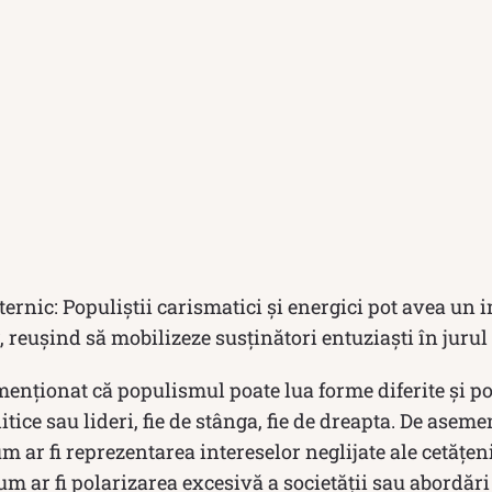
ternic: Populiștii carismatici și energici pot avea un
, reușind să mobilizeze susținători entuziaști în jurul 
enționat că populismul poate lua forme diferite și poa
tice sau lideri, fie de stânga, fie de dreapta. De aseme
m ar fi reprezentarea intereselor neglijate ale cetățeni
um ar fi polarizarea excesivă a societății sau abordări