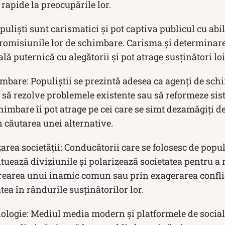
 rapide la preocupările lor.
uliști sunt carismatici și pot captiva publicul cu abili
romisiunile lor de schimbare. Carisma și determinarea
ă puternică cu alegătorii și pot atrage susținători loi
bare: Populiștii se prezintă adesea ca agenți de sch
 să rezolve problemele existente sau să reformeze sis
imbare îi pot atrage pe cei care se simt dezamăgiți de
n căutarea unei alternative.
zarea societății: Conducătorii care se folosesc de popu
ntuează diviziunile și polarizează societatea pentru a
crearea unui inamic comun sau prin exagerarea conflic
tea în rândurile susținătorilor lor.
nologie: Mediul media modern și platformele de social