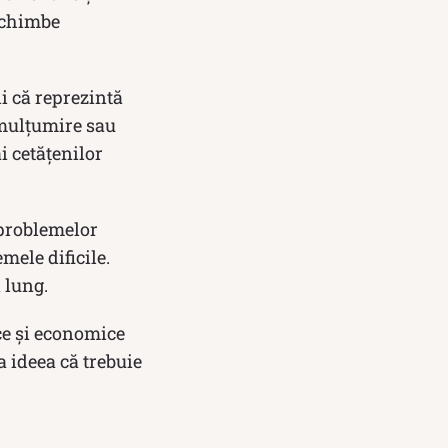
 schimbe
ii că reprezintă
emulțumire sau
i cetățenilor
 problemelor
mele dificile.
 lung.
ice și economice
 ideea că trebuie