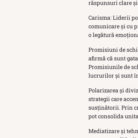
răspunsuri clare și
Carisma: Liderii pop
comunicare și cu p
o legătură emoțional
Promisiuni de schim
afirmă că sunt gata
Promisiunile de sch
lucrurilor și sunt î
Polarizarea și divi
strategii care acce
susținătorii. Prin 
pot consolida unita
Mediatizare și teh