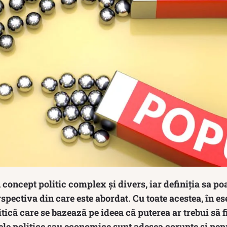
concept politic complex și divers, iar definiția sa poa
rspectiva din care este abordat. Cu toate acestea, în e
itică care se bazează pe ideea că puterea ar trebui să f
tele politice sau economice sunt adesea corupte și ne