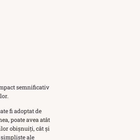
 impact semnificativ
lor.
te fi adoptat de
nea, poate avea atât
lor obișnuiți, cât și
 simpliste ale