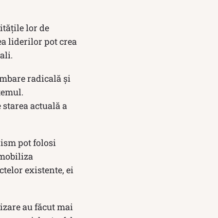
tățile lor de
 liderilor pot crea
ali.
imbare radicală și
temul.
 starea actuală a
lism pot folosi
 mobiliza
telor existente, ei
izare au făcut mai