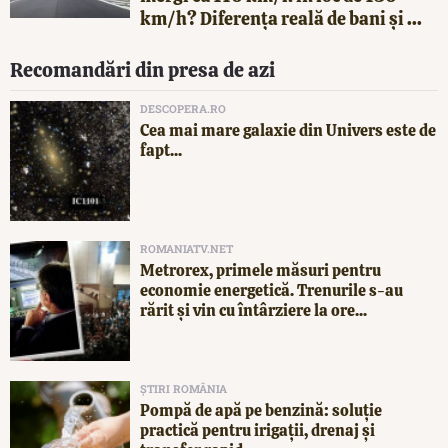
km/h? Diferența reală de bani și ...
Recomandări din presa de azi
DESCOPERA.RO
Cea mai mare galaxie din Univers este de
fapt...
ROMANIATV.NET
Metrorex, primele măsuri pentru
economie energetică. Trenurile s-au
rărit și vin cu întârziere la ore...
ȘTIRI ROMÂNIA
Pompă de apă pe benzină: soluție
practică pentru irigații, drenaj și