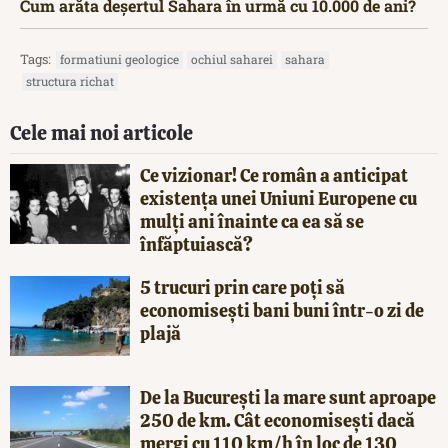
Cum arăta deșertul Sahara în urmă cu 10.000 de ani?
Tags:
formatiuni geologice
ochiul saharei
sahara
structura richat
Cele mai noi articole
Ce vizionar! Ce român a anticipat
existența unei Uniuni Europene cu
mulți ani înainte ca ea să se
înfăptuiască?
5 trucuri prin care poți să
economisești bani buni într-o zi de
plajă
De la București la mare sunt aproape
250 de km. Cât economisești dacă
mergi cu 110 km/h în loc de 130