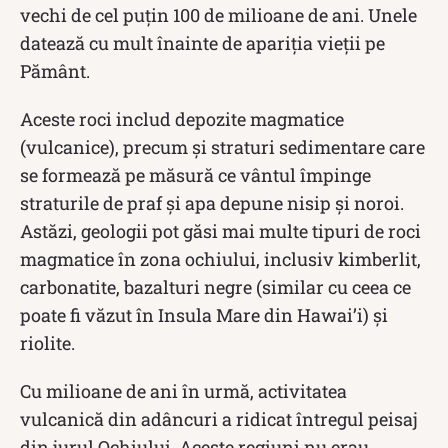
vechi de cel puțin 100 de milioane de ani. Unele
datează cu mult înainte de apariția vieții pe
Pământ.
Aceste roci includ depozite magmatice
(vulcanice), precum și straturi sedimentare care
se formează pe măsură ce vântul împinge
straturile de praf și apa depune nisip și noroi.
Astăzi, geologii pot găsi mai multe tipuri de roci
magmatice în zona ochiului, inclusiv kimberlit,
carbonatite, bazalturi negre (similar cu ceea ce
poate fi văzut în Insula Mare din Hawai’i) și
riolite.
Cu milioane de ani în urmă, activitatea
vulcanică din adâncuri a ridicat întregul peisaj
din jurul Ochiului. Aceste regiuni nu erau