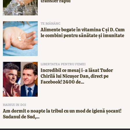
transfer rapid
TE MĂNÂNC
Alimente bogate în vitamina C și D. Cum
le combini pentru sănătate și imunitate
LIBERTATEA PENTRU FEMEI
Incredibil ce mesaj i-a lăsat Tudor
Chirilă lui Nicușor Dan, direct pe
Facebook! 2400 de...
HAIHUI IN DOI
Am dormit o noapte la tribul cu un mod de igienă șocant!
Sudanul de Sud,...