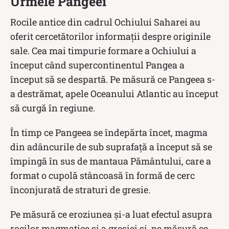
Urmele Pangeei
Rocile antice din cadrul Ochiului Saharei au
oferit cercetătorilor informații despre originile
sale. Cea mai timpurie formare a Ochiului a
început când supercontinentul Pangea a
început să se despartă. Pe măsură ce Pangeea s-
a destrămat, apele Oceanului Atlantic au început
să curgă în regiune.
În timp ce Pangeea se îndepărta încet, magma
din adâncurile de sub suprafață a început să se
împingă în sus de mantaua Pământului, care a
format o cupolă stâncoasă în formă de cerc
înconjurată de straturi de gresie.
Pe măsură ce eroziunea și-a luat efectul asupra
rocilor magmatice și a gresiei și, pe măsură ce