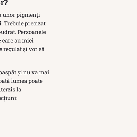
or?
ea unor pigmenți
i. Trebuie precizat
 pudrat. Persoanele
e care au mici
e regulat și vor să
roaspăt și nu va mai
toată lumea poate
terzis la
cțiuni: