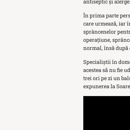
antiseptic și alerg
În prima parte pers
care urmează, iar î
sprâncenelor pentru
operațiune, sprânc
normal, însă după c
Specialiștii în d
acestea să nu fie u
trei ori pe zi un ba
expunerea la Soare 