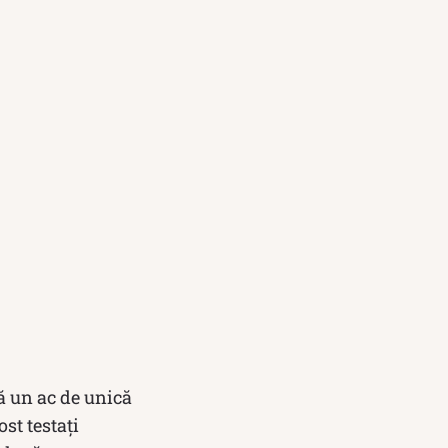
ă un ac de unică
ost testați