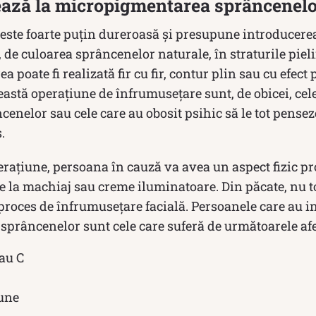
lează la micropigmentarea sprâncenel
este foarte puțin dureroasă și presupune introducer
 de culoarea sprâncenelor naturale, în straturile pieli
 poate fi realizată fir cu fir, contur plin sau cu efect
eastă operațiune de înfrumusețare sunt, de obicei, cel
cenelor sau cele care au obosit psihic să le tot pensez
.
erațiune, persoana în cauză va avea un aspect fizic p
ze la machiaj sau creme iluminatoare. Din păcate, nu 
 proces de înfrumusețare facială. Persoanele care au in
prâncenelor sunt cele care suferă de următoarele afe
sau C
une