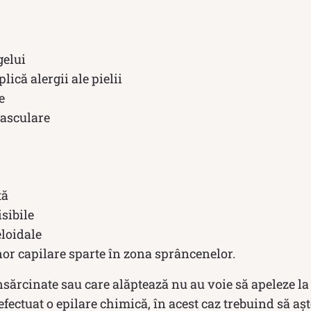
gelui
lică alergii ale pielii
e
vasculare
tă
sibile
eloidale
nor capilare sparte în zona sprâncenelor.
nsărcinate sau care alăptează nu au voie să apeleze l
 efectuat o epilare chimică, în acest caz trebuind să a