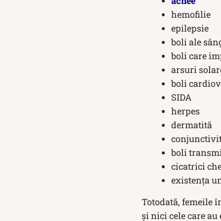
acnee
hemofilie
epilepsie
boli ale sân
boli care imp
arsuri solar
boli cardio
SIDA
herpes
dermatită
conjunctivi
boli transmi
cicatrici ch
existența u
Totodată, femeile î
și nici cele care au