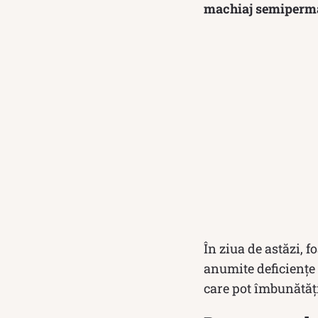
machiaj semiperman
În ziua de astăzi, 
anumite deficiențe 
care pot îmbunătăț