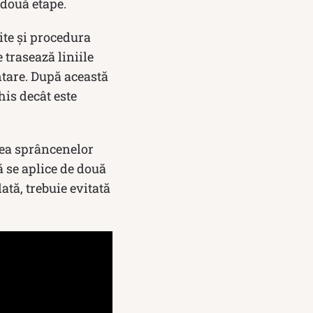
 două etape.
ite și procedura
 trasează liniile
ntare. După această
is decât este
ea sprâncenelor
ă se aplice de două
ată, trebuie evitată