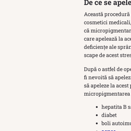
De ce se ape
Această procedură 
cosmetici medicali,
că micropigmentarea
care apelează la ac
deficiențe ale sprân
scape de acest stres
După o astfel de op
fi nevoită să apele
să apeleze la acest
micropigmentarea s
hepatita B 
diabet
boli autoim