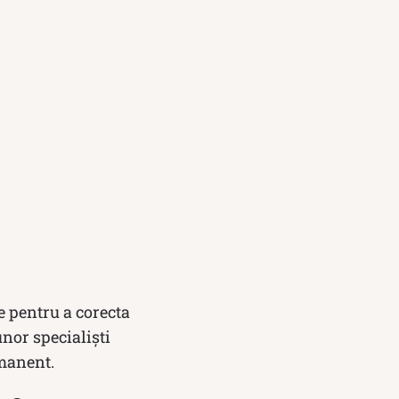
e pentru a corecta
unor specialiști
manent.