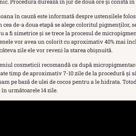
enic. Procedura durează în jur de două ore și constă în
oana în cauză este informată despre ustensilele folos
n cea de-a doua etapă se alege coloritul pigmenților, se
 a fi simetrice și se trece la procesul de micropigme
enele vor avea un colorit cu aproximativ 40% mai înch
âteva zile ele vor reveni la starea obișnuită.
omeniul cosmeticii recomandă ca după micropigmentar
date timp de aproximativ 7-10 zile de la procedură și s
lsam pe bază de ulei de cocos pentru a le hidrata. Totod
în următoarele 14 zile.