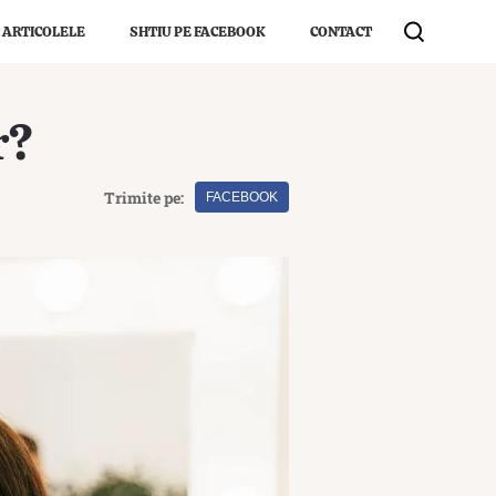
 ARTICOLELE
SHTIU PE FACEBOOK
CONTACT
r?
Trimite pe:
FACEBOOK