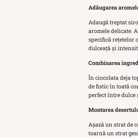
Adăugarea aromelo
Adaugă treptat siro
aromele delicate. A
specifică rețetelor 
dulceață și intensi
Combinarea ingred
În ciocolata deja to
de fistic în toată c
perfect între dulce
Montarea desertul
Așază un strat de ca
toarnă un strat gen