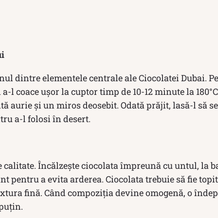
ui
unul dintre elementele centrale ale Ciocolatei Dubai. P
in a-l coace ușor la cuptor timp de 10-12 minute la 180°
ă aurie și un miros deosebit. Odată prăjit, lasă-l să s
ru a-l folosi în desert.
e calitate. Încălzește ciocolata împreună cu untul, la 
 pentru a evita arderea. Ciocolata trebuie să fie topită
extura fină. Când compoziția devine omogenă, o îndepăr
puțin.