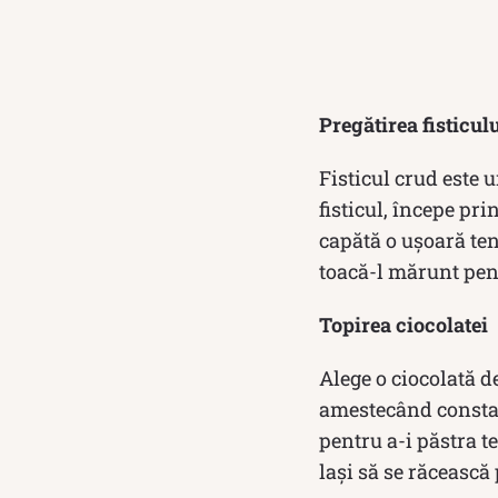
Pregătirea fisticul
Fisticul crud este 
fisticul, începe pr
capătă o ușoară tent
toacă-l mărunt pent
Topirea ciocolatei
Alege o ciocolată d
amestecând constant
pentru a-i păstra t
lași să se răcească 