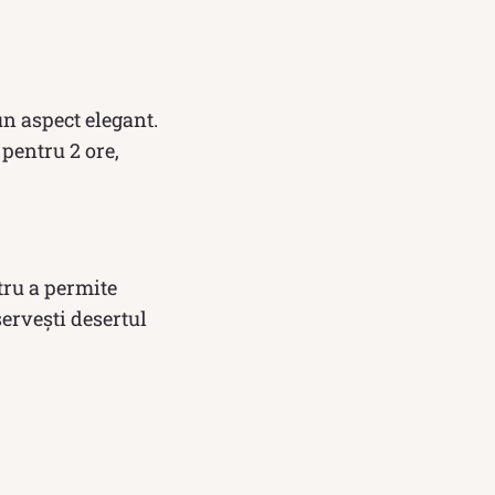
un aspect elegant.
 pentru 2 ore,
tru a permite
servești desertul