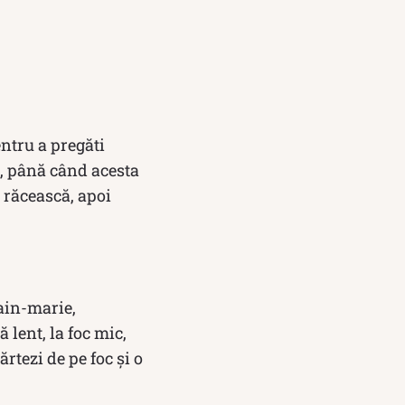
entru a pregăti
C, până când acesta
e răcească, apoi
bain-marie,
 lent, la foc mic,
tezi de pe foc și o