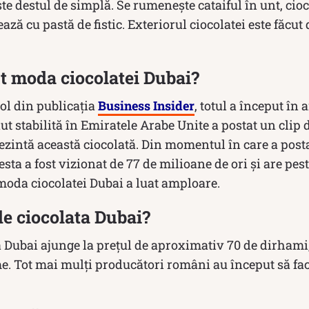
te destul de simplă. Se rumenește cataiful în unt, cioco
ză cu pastă de fistic. Exteriorul ciocolatei este făcut 
t moda ciocolatei Dubai?
ol din publicația
Business Insider
, totul a început în
ut stabilită în Emiratele Arabe Unite a postat un clip 
ezintă această ciocolată. Din momentul în care a posta
sta a fost vizionat de 77 de milioane de ori și are pes
 moda ciocolatei Dubai a luat amploare.
de ciocolata Dubai?
Dubai ajunge la prețul de aproximativ 70 de dirhami, 
e. Tot mai mulți producători români au început să fa