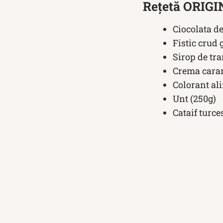
Rețetă ORIGI
Ciocolata d
Fistic crud 
Sirop de tra
Crema cara
Colorant al
Unt (250g)
Cataif turce