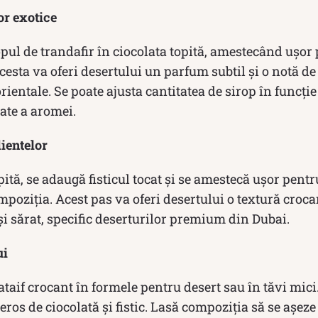
r exotice
pul de trandafir în ciocolata topită, amestecând ușor 
cesta va oferi desertului un parfum subtil și o notă d
orientale. Se poate ajusta cantitatea de sirop în funcție
tate a aromei.
ientelor
pită, se adaugă fisticul tocat și se amestecă ușor pentr
ompoziția. Acest pas va oferi desertului o textură croc
 și sărat, specific deserturilor premium din Dubai.
ui
taif crocant în formele pentru desert sau în tăvi mici.
eros de ciocolată și fistic. Lasă compoziția să se așez