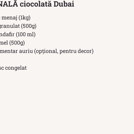
NALĂ ciocolată Dubai
e menaj (1kg)
granulat (500g)
ndafir (100 ml)
mel (500g)
imentar auriu (opțional, pentru decor)
sc congelat