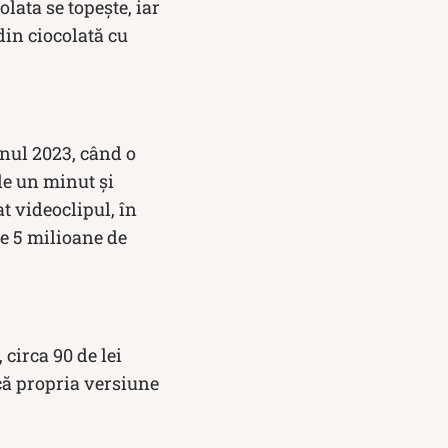
lata se topește, iar
din ciocolată cu
 anul 2023, când o
de un minut și
t videoclipul, în
te 5 milioane de
circa 90 de lei
că propria versiune