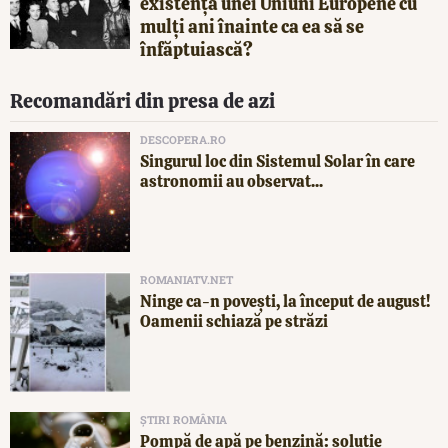
existența unei Uniuni Europene cu
mulți ani înainte ca ea să se
înfăptuiască?
Recomandări din presa de azi
DESCOPERA.RO
Singurul loc din Sistemul Solar în care
astronomii au observat...
ROMANIATV.NET
Ninge ca-n povești, la început de august!
Oamenii schiază pe străzi
ȘTIRI ROMÂNIA
Pompă de apă pe benzină: soluție