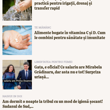
practică pentru irigații, drenaj și
transfer rapid
TE MĂNÂNC
Alimente bogate în vitamina C și D. Cum
le combini pentru sănătate și imunitate
LIBERTATEA PENTRU FEMEI
Gata, e oficial! Ce salariu are Mirabela
Grădinaru, dar asta nu e tot! Surpriza
uriașă...
HAIHUI IN DOI
Am dormit o noapte la tribul cu un mod de igienă șocant!
Sudanul de Sud,...