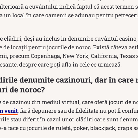
ulterioară a cuvântului indică faptul că acest termen s
la un local în care oamenii se adunau pentru petreceri
le clădiri, deși au inclus în denumire cuvântul casino
 de locații pentru jocurile de noroc. Există câteva astf
lumii, precum Copenhaga, New York, California, Texas
resante, despre care poți afla în cele ce urmează.
dirile denumite cazinouri, dar în care 
uri de noroc?
e de cazinou din mediul virtual, care oferă jocuri de no
n venit
, fără depunere sau de fidelitate nu pot fi confu
ile stau diferit în cazul unor clădiri care sunt denum
-a face cu jocurile de ruletă, poker, blackjack, craps s