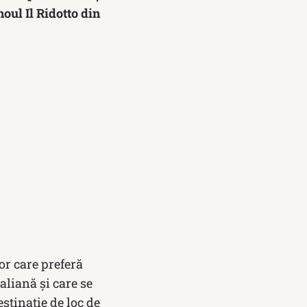
noul Il Ridotto din
or care preferă
aliană și care se
estinație de loc de