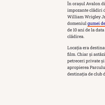
În orașul Avalon di
impozante clădiri d
William Wrigley Jr
domeniul
gumei de
de 10 ani de la data
clădirea.
Locația era destina
film. Chiar și astă
petreceri private ș
apropierea Parcului
destinația de club 