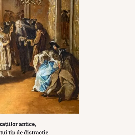
ațiilor antice,
ui tip de distracție