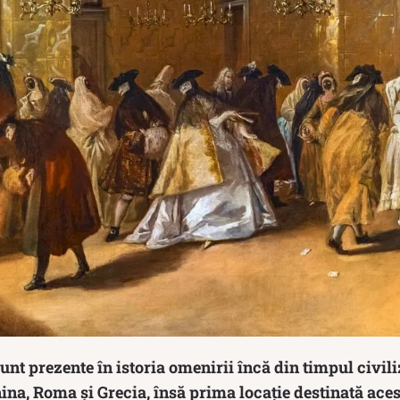
unt prezente în istoria omenirii încă din timpul civiliz
na, Roma și Grecia, însă prima locație destinată acest