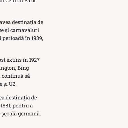
nat Central Park
 avea destinația de
rte și carnavaluri
ă perioadă în 1939,
st extins în 1927
ington, Bing
a continuă să
 și U2.
ea destinația de
 1881, pentru a
în școală germană.