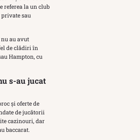
e referea la un club
 private sau
, nu au avut
el de clădiri în
 sau Hampton, cu
nu s-au jucat
roc și oferte de
ndate de jucătorii
ite cazinouri, dar
au baccarat.