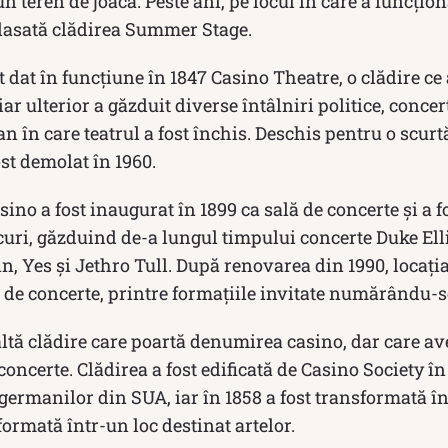
n teren de joacă. Peste ani, pe locul în care a funcțio
lasată clădirea Summer Stage.
 dat în funcțiune în 1847 Casino Theatre, o clădire ce
iar ulterior a găzduit diverse întâlniri politice, conce
an în care teatrul a fost închis. Deschis pentru o scurt
st demolat în 1960.
o a fost inaugurat în 1899 ca sală de concerte și a fo
curi, găzduind de-a lungul timpului concerte Duke Ell
n, Yes și Jethro Tull. După renovarea din 1990, locați
 de concerte, printre formațiile invitate numărându-se
altă clădire care poartă denumirea casino, dar care av
 concerte. Clădirea a fost edificată de Casino Society în
a germanilor din SUA, iar în 1858 a fost transformată 
formată într-un loc destinat artelor.