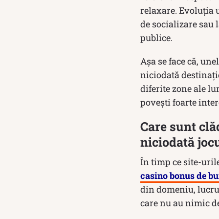
relaxare. Evoluția 
de socializare sau 
publice.
Așa se face că, une
niciodată destinație
diferite zone ale 
povești foarte inte
Care sunt clă
niciodată joc
În timp ce site-uril
casino bonus de bu
din domeniu, lucrur
care nu au nimic de