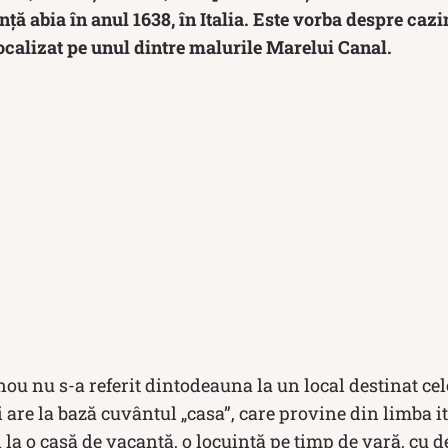
ință abia în anul 1638, în Italia. Este vorba despre cazi
localizat pe unul dintre malurile Marelui Canal.
u nu s-a referit dintodeauna la un local destinat cel
i are la bază cuvântul „casa”, care provine din limba it
 la o casă de vacanță, o locuință pe timp de vară, cu d