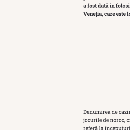
a fost dată în folos
Veneția, care este 
Denumirea de cazino
jocurile de noroc, c
referă la începuturi