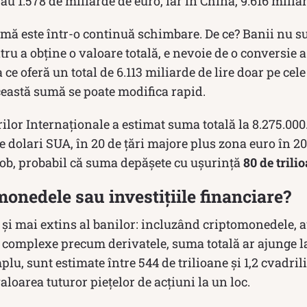
au 1.578 de miliarde de euro, iar în China, 9.616 milia
umă este într-o continuă schimbare. De ce? Banii nu sun
entru a obține o valoare totală, e nevoie de o conversie
ea ce oferă un total de 6.113 miliarde de lire doar pe ce
 această sumă se poate modifica rapid.
lor Internaționale a estimat suma totală la 8.275.000
de dolari SUA, în 20 de țări majore plus zona euro în 
Glob, probabil că suma depășete cu ușurință
80 de trili
monedele sau investițiile financiare?
 și mai extins al banilor: incluzând criptomonedele, au
 complexe precum derivatele, suma totală ar ajunge l
plu, sunt estimate între 544 de trilioane și 1,2 cvadril
loarea tuturor piețelor de acțiuni la un loc.