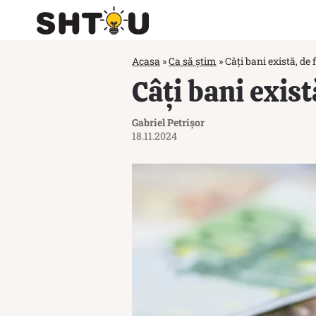
Acasa
»
Ca să știm
»
Câți bani există, de 
Câți bani exist
Gabriel Petrișor
18.11.2024