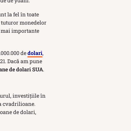
rde de yuani.
t la fel în toate
 a tuturor monedelor
le mai importante
.000.000 de
dolari
,
2021. Dacă am pune
oane de dolari SUA
.
rul, investițiile în
a cvadrilioane.
ioane de dolari,