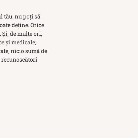
 tău, nu poți să
oate deține. Orice
Și, de multe ori,
ce și medicale,
cate, nicio sumă de
m recunoscători