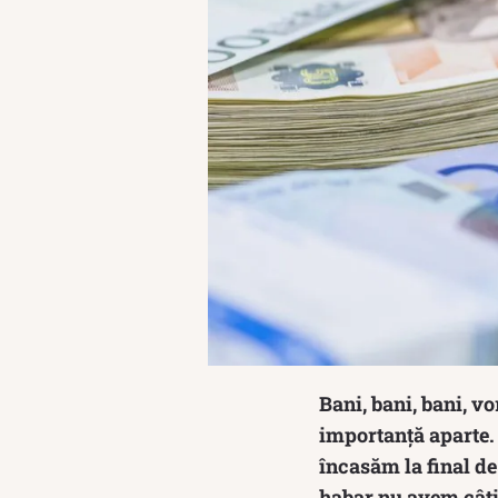
Bani, bani, bani, vo
importanță aparte. 
încasăm la final d
habar nu avem câți 