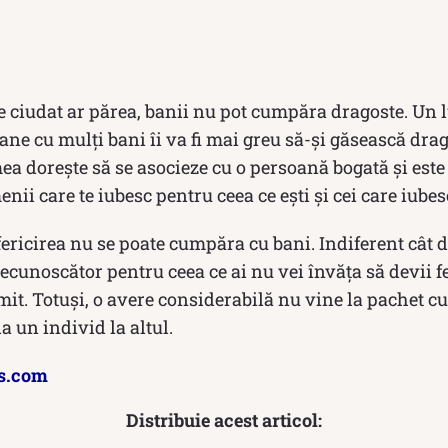
de ciudat ar părea, banii nu pot cumpăra dragoste. Un
ane cu mulți bani îi va fi mai greu să-și găsească drag
ea dorește să se asocieze cu o persoană bogată și este 
nii care te iubesc pentru ceea ce ești și cei care iubes
, fericirea nu se poate cumpăra cu bani. Indiferent cât 
ecunoscător pentru ceea ce ai nu vei învăța să devii fer
t. Totuși, o avere considerabilă nu vine la pachet cu 
la un individ la altul.
s.com
Distribuie acest articol: