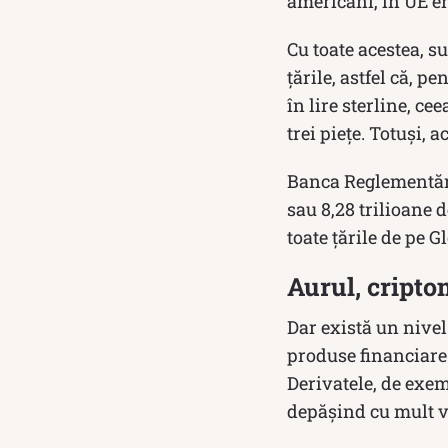
americani, în UE er
Cu toate acestea, s
țările, astfel că, p
în lire sterline, ce
trei piețe. Totuși,
Banca Reglementări
sau 8,28 trilioane 
toate țările de pe 
Aurul, cripto
Dar există un nivel
produse financiare
Derivatele, de exem
depășind cu mult va