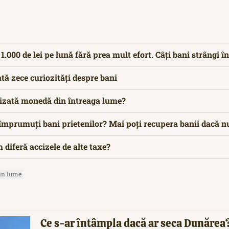
000 de lei pe lună fără prea mult efort. Câți bani strângi în
ată zece curiozități despre bani
ilizată monedă din întreaga lume?
 împrumuți bani prietenilor? Mai poți recupera banii dacă 
 diferă accizele de alte taxe?
 in lume
Ce s-ar întâmpla dacă ar seca Dunărea