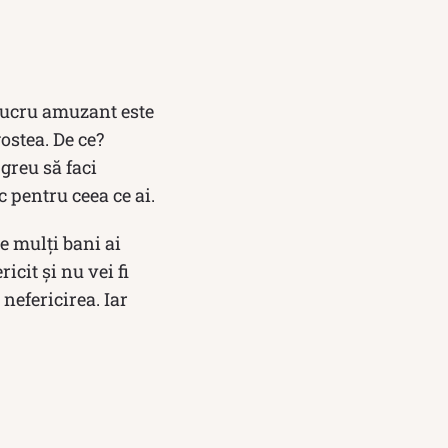
 lucru amuzant este
ostea. De ce?
greu să faci
c pentru ceea ce ai.
de mulți bani ai
icit și nu vei fi
nefericirea. Iar