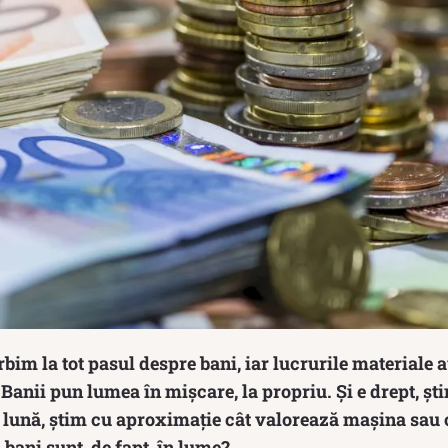
rbim la tot pasul despre bani, iar lucrurile materiale 
Banii pun lumea în mișcare, la propriu. Și e drept, șt
e lună, știm cu aproximație cât valorează mașina sau 
bani sunt, de fapt, în lume?