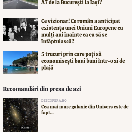
A7 de la București la Iași?
Ce vizionar! Ce român a anticipat
existența unei Uniuni Europene cu
mulți ani înainte ca ea să se
înfăptuiască?
5 trucuri prin care poți să
economisești bani buni într-o zi de
plajă
Recomandări din presa de azi
DESCOPERA.RO
Cea mai mare galaxie din Univers este de
fapt...