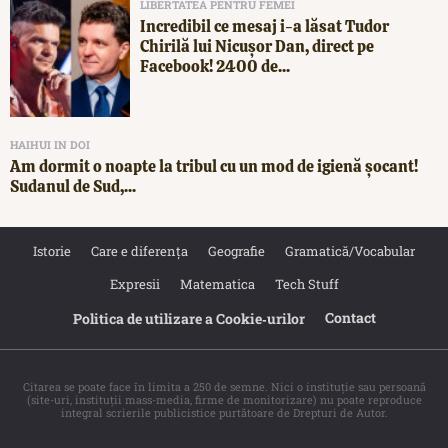
LIBERTATEA PENTRU FEMEI
Incredibil ce mesaj i-a lăsat Tudor
Chirilă lui Nicușor Dan, direct pe
Facebook! 2400 de...
HAIHUI IN DOI
Am dormit o noapte la tribul cu un mod de igienă șocant!
Sudanul de Sud,...
Istorie
Care e diferența
Geografie
Gramatică/Vocabular
Expresii
Matematica
Tech Stuff
Contact
Politica de utilizare a Cookie‐urilor
Citarea se poate face în limita a 250 de semne. Nici o instituţie sau persoană
(site-uri, instituţii mass-media, firme de monitorizare) nu poate reproduce
integral scrierile publicistice purtătoare de Drepturi de Autor.