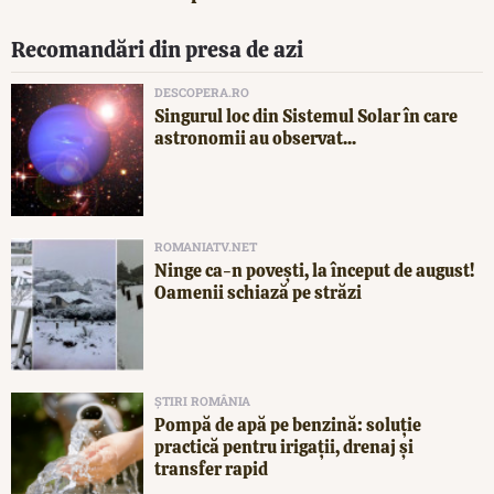
Recomandări din presa de azi
DESCOPERA.RO
Singurul loc din Sistemul Solar în care
astronomii au observat...
ROMANIATV.NET
Ninge ca-n povești, la început de august!
Oamenii schiază pe străzi
ȘTIRI ROMÂNIA
Pompă de apă pe benzină: soluție
practică pentru irigații, drenaj și
transfer rapid