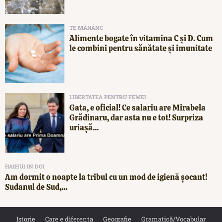
TE MĂNÂNC
Alimente bogate în vitamina C și D. Cum
le combini pentru sănătate și imunitate
LIBERTATEA PENTRU FEMEI
Gata, e oficial! Ce salariu are Mirabela
Grădinaru, dar asta nu e tot! Surpriza
uriașă...
HAIHUI IN DOI
Am dormit o noapte la tribul cu un mod de igienă șocant!
Sudanul de Sud,...
Istorie
Care e diferența
Geografie
Gramatică/Vocabular