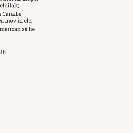
luilalt;
 Caraibe,
ea mov în ele;
american să fie
lb.