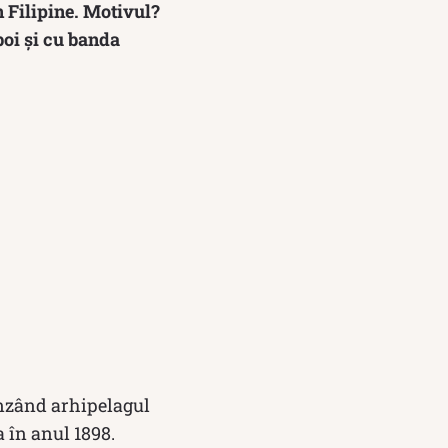
in Filipine. Motivul?
boi și cu banda
rinzând arhipelagul
 în anul 1898.