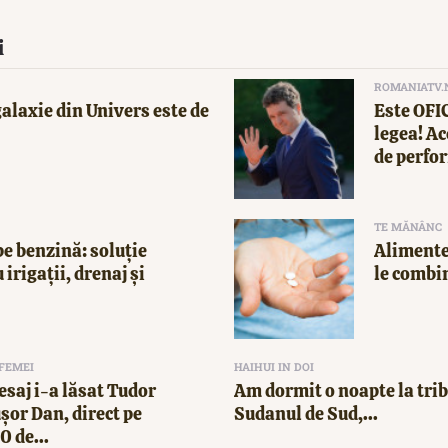
i
ROMANIATV.
alaxie din Univers este de
Este OFI
legea! Ac
de perfor
TE MĂNÂNC
e benzină: soluție
Alimente
 irigații, drenaj și
le combi
 FEMEI
HAIHUI IN DOI
esaj i-a lăsat Tudor
Am dormit o noapte la trib
ușor Dan, direct pe
Sudanul de Sud,...
 de...