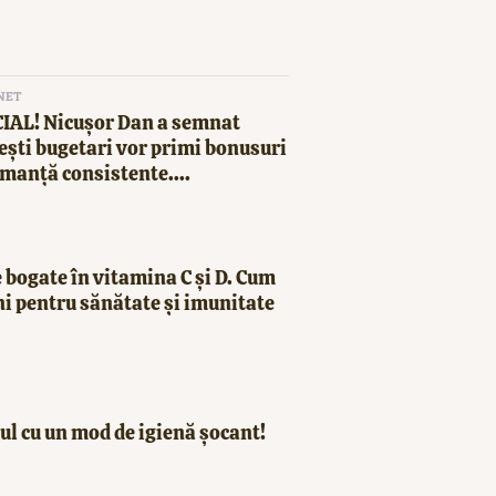
NET
CIAL! Nicușor Dan a semnat
ești bugetari vor primi bonusuri
manță consistente....
 bogate în vitamina C și D. Cum
ni pentru sănătate și imunitate
ul cu un mod de igienă șocant!