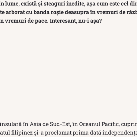
 în lume, există și steaguri inedite, așa cum este cel d
ste arborat cu banda roșie deasupra în vremuri de răz
n vremuri de pace. Interesant, nu-i așa?
ă insulară în Asia de Sud-Est, în Oceanul Pacific, cup
atul filipinez și-a proclamat prima dată independența