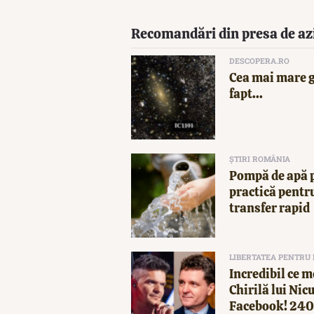
Recomandări din presa de az
DESCOPERA.RO
Cea mai mare g
fapt...
ȘTIRI ROMÂNIA
Pompă de apă p
practică pentru
transfer rapid
LIBERTATEA PENTRU
Incredibil ce m
Chirilă lui Nic
Facebook! 2400