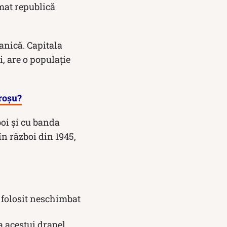
amat republică
anică. Capitala
i, are o populație
 roșu?
boi și cu banda
în război din 1945,
d folosit neschimbat
a acestui drapel