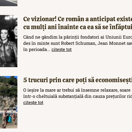
Ce vizionar! Ce român a anticipat exis
cu mulți ani înainte ca ea să se înfăptu
Când ne gândim la părinții fondatori ai Uniunii Eur
des în minte sunt Robert Schuman, Jean Monnet sau
în perioada...
citește tot
5 trucuri prin care poți să economisești
O ieșire la mare ar trebui să însemne relaxare, soare 
într-o cheltuială substanțială din cauza prețurilor rid
citește tot