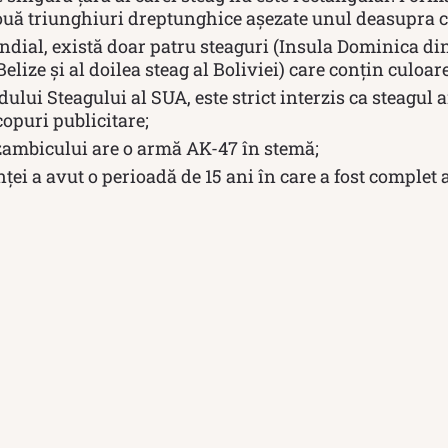
ouă triunghiuri dreptunghice aşezate unul deasupra ce
ndial, există doar patru steaguri (Insula Dominica din
elize și al doilea steag al Boliviei) care conțin culoar
lui Steagului al SUA, este strict interzis ca steagul 
scopuri publicitare;
ambicului are o armă AK-47 în stemă;
ței a avut o perioadă de 15 ani în care a fost complet a