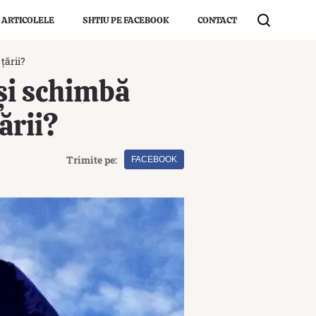
 ARTICOLELE
SHTIU PE FACEBOOK
CONTACT
țării?
își schimbă
țării?
Trimite pe:
FACEBOOK