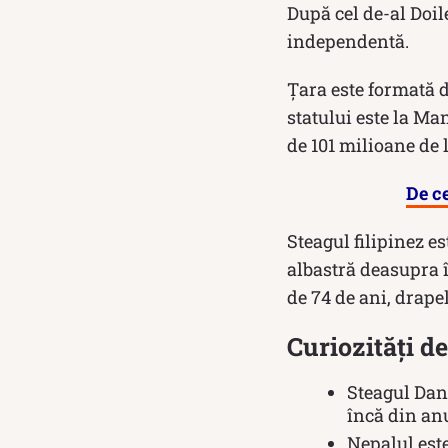
După cel de-al Doil
independentă.
Țara este formată d
statului este la Man
de 101 milioane de 
De ce
Steagul filipinez e
albastră deasupra î
de 74 de ani, drape
Curiozități d
Steagul Dane
încă din anu
Nepalul este