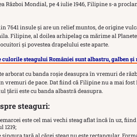
ea Război Mondial, pe 4 iulie 1946, Filipine s-a procl
in 7641 insule și are un relief muntos, de origine vulc
ila. Filipine, al doilea arhipelag ca mărime al Planete
locuitori și povestea drapelului este aparte.
 culorile steagului României sunt albastru, galben și
ste arborat cu banda roșie deasupra în vremuri de răz
n vremuri de pace. Dat fiind că Filipine nu a mai fost 
lul țării este cu banda albastră deasupra.
espre steaguri:
marcei este cel mai vechi steag aflat încă în uz, fiin
l 1219;
 singura ţară al cărei steag nu este rectangular. Form