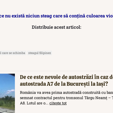
ce nu există niciun steag care să conțină culoarea vio
Distribuie acest articol:
l care se schimba
steagul filipinez
De ce este nevoie de autostrăzi în caz d
autostrada A7 de la București la Iași?
România va avea prima autostradă construită cu ban
semnat contractul pentru tronsonul Târgu Neamț – T
A8. Lotul are o...
citește tot