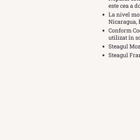
este cea a d
La nivel mo
Nicaragua, B
Conform Codu
utilizat în 
Steagul Moz
Steagul Fran