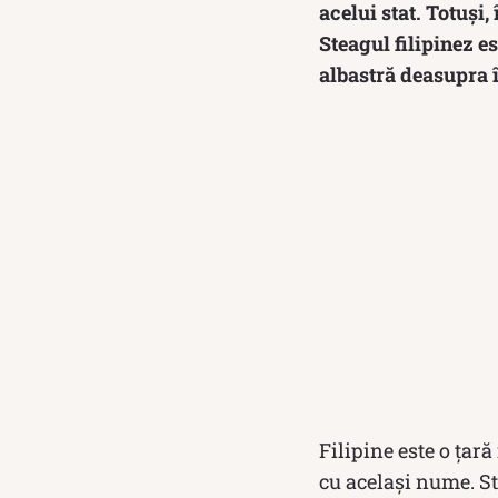
acelui stat. Totuși,
Steagul filipinez e
albastră deasupra î
Filipine este o țar
cu același nume. St