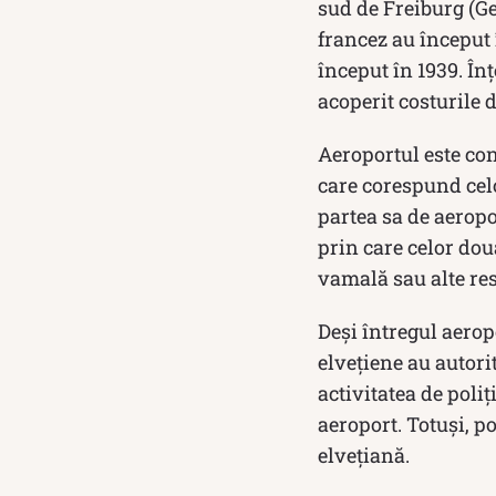
sud de Freiburg (G
francez au început î
început în 1939. În
acoperit costurile 
Aeroportul este con
care corespund celo
partea sa de aeropor
prin care celor două
vamală sau alte rest
Deși întregul aeropo
elvețiene au autori
activitatea de poli
aeroport. Totuși, po
elvețiană.