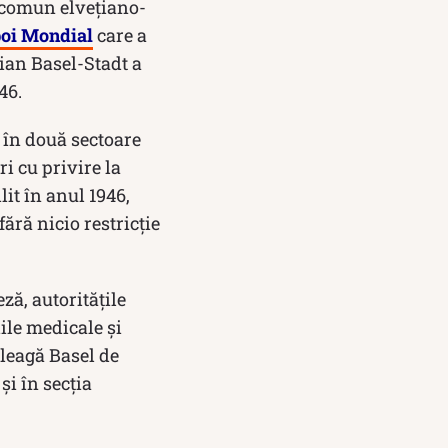
 comun elvețiano-
boi Mondial
care a
țian Basel-Stadt a
46.
t în două sectoare
i cu privire la
lit în anul 1946,
fără nicio restricție
eză, autoritățile
iile medicale și
 leagă Basel de
și în secția