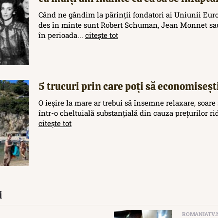
Când ne gândim la părinții fondatori ai Uniunii Eur
des în minte sunt Robert Schuman, Jean Monnet sau
în perioada...
citește tot
5 trucuri prin care poți să economisești
O ieșire la mare ar trebui să însemne relaxare, soare 
într-o cheltuială substanțială din cauza prețurilor rid
citește tot
i
ROMANIATV.