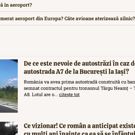
pă în aeroport?
omerat aeroport din Europa? Câte avioane aterizează zilnic?
De ce este nevoie de autostrăzi în caz d
autostrada A7 de la București la Iași?
România va avea prima autostradă construită cu ban
semnat contractul pentru tronsonul Târgu Neamț – T
A8. Lotul are o...
citește tot
Ce vizionar! Ce român a anticipat exis
cu mulți ani înainte ca ea să se înfăptu