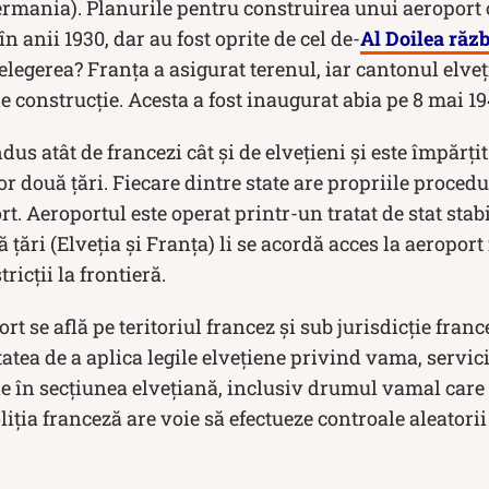
ermania). Planurile pentru construirea unui aeroport
n anii 1930, dar au fost oprite de cel de-
Al Doilea răz
țelegerea? Franța a asigurat terenul, iar cantonul elve
de construcție. Acesta a fost inaugurat abia pe 8 mai 19
dus atât de francezi cât și de elvețieni și este împărți
r două țări. Fiecare dintre state are propriile procedur
t. Aeroportul este operat printr-un tratat de stat stabi
 țări (Elveția și Franța) li se acordă acces la aeroport 
ricții la frontieră.
rt se află pe teritoriul francez și sub jurisdicție franc
tatea de a aplica legile elvețiene privind vama, servic
ție în secțiunea elvețiană, inclusiv drumul vamal care
liția franceză are voie să efectueze controale aleatorii 