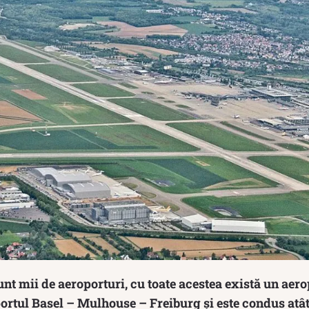
nt mii de aeroporturi, cu toate acestea există un aero
rtul Basel – Mulhouse – Freiburg și este condus atât 