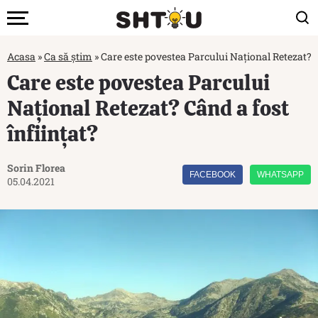
Acasa
»
Ca să știm
»
Care este povestea Parcului Național Retezat? C
Care este povestea Parcului
Național Retezat? Când a fost
înființat?
Sorin Florea
FACEBOOK
WHATSAPP
05.04.2021