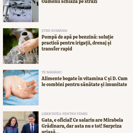
Oamenii schiază pe străzi
ȘTIRI ROMÂNIA
Pompă de apă pe benzină: soluție
practică pentru irigații, drenaj și
transfer rapid
TE MĂNÂNC
Alimente bogate în vitamina C și D. Cum
le combini pentru sănătate și imunitate
LIBERTATEA PENTRU FEMEI
Gata, e oficial! Ce salariu are Mirabela
Grădinaru, dar asta nu e tot! Surpriza
uriașă...