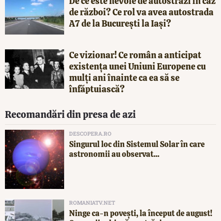
De ce este nevoie de autostrăzi în caz
de război? Ce rol va avea autostrada
A7 de la București la Iași?
Ce vizionar! Ce român a anticipat
existența unei Uniuni Europene cu
mulți ani înainte ca ea să se
înfăptuiască?
Recomandări din presa de azi
DESCOPERA.RO
Singurul loc din Sistemul Solar în care
astronomii au observat...
ROMANIATV.NET
Ninge ca-n povești, la început de august!