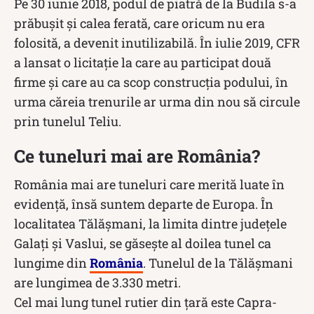
Pe 30 iunie 2018, podul de piatră de la Budila s-a
prăbușit și calea ferată, care oricum nu era
folosită, a devenit inutilizabilă. În iulie 2019, CFR
a lansat o licitație la care au participat două
firme și care au ca scop construcția podului, în
urma căreia trenurile ar urma din nou să circule
prin tunelul Teliu.
Ce tuneluri mai are România?
România mai are tuneluri care merită luate în
evidență, însă suntem departe de Europa. În
localitatea Tălăşmani, la limita dintre judeţele
Galaţi şi Vaslui, se găseşte al doilea tunel ca
lungime din
România
. Tunelul de la Tălăşmani
are lungimea de 3.330 metri.
Cel mai lung tunel rutier din ţară este Capra-