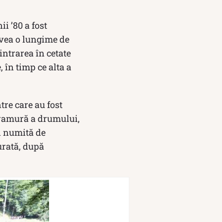
i ’80 a fost
 avea o lungime de
intrarea în cetate
, în timp ce alta a
tre care au fost
o ramură a drumului,
nd numită de
urată, după