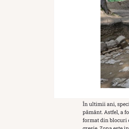
În ultimii ani, spe
pământ. Astfel, a f
format din blocuri 
gresie. Zona este in