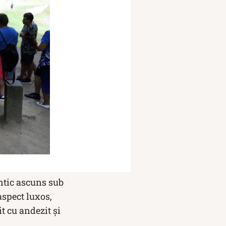
antic ascuns sub
aspect luxos,
t cu andezit şi