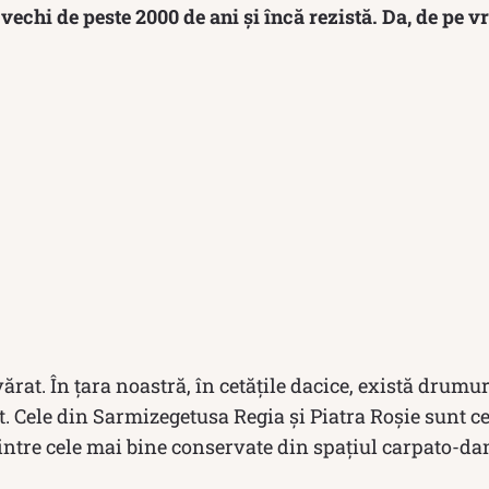
echi de peste 2000 de ani și încă rezistă. Da, de pe v
vărat. În țara noastră, în cetățile dacice, există drumu
nt. Cele din Sarmizegetusa Regia şi Piatra Roşie sunt ce
rintre cele mai bine conservate din spațiul carpato-d