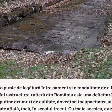
 punte de legătură între oameni și o modalitate de a f
 Infrastructura rutieră din România este una deficitară.
 puține drumuri de calitate, dovedind incapacitatea au
te aflată, încă, în secolul trecut. Cu toate acestea, ex