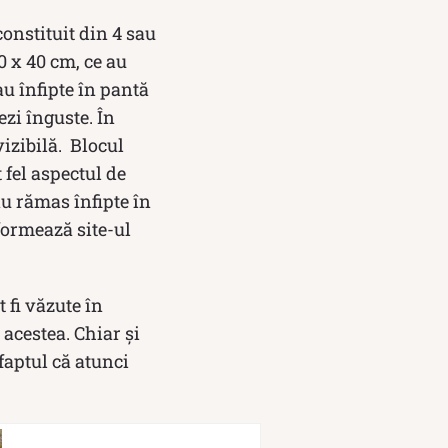
constituit din 4 sau
0 x 40 cm, ce au
au înfipte în pantă
zi înguste. În
vizibilă. Blocul
 fel aspectul de
au rămas înfipte în
formează site-ul
 fi văzute în
 acestea. Chiar și
faptul că atunci