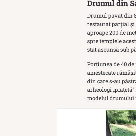
Drumul din S
Drumul pavat din Sa
restaurat parţial ş
aproape 200 de metr
spre templele aceste
stat ascunsă sub pă
Porţiunea de 40 de 
amestecate rămăşiţe
din care s-au păstr
arheologi „piaţetă
modelul drumului p