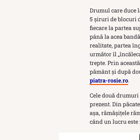
Drumul care duce la
5 şiruri de blocuri 
fiecare la partea s
până la acea bandă
realitate, partea î
următor îl „încălec
trepte. Prin aceast
pământ şi după două
piatra-rosie.ro
.
Cele două drumuri p
prezent. Din păcate
așa, rămășițele ră
când un lucru este 