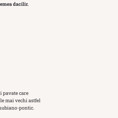
remea dacilir.
ri pavate care
le mai vechi astfel
anubiano-pontic.