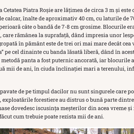
 Cetatea Piatra Roșie are lăţimea de circa 3 m şi este 
de calcar, înalte de aproximativ 40 cm, cu laturile de 7
uperioară câte o bandă de 7-8 cm grosime. Blocurile er
, care rămânea la suprafaţă, dând impresia unor lespe
ngropată în pământ este de trei ori mai mare decât cea 
a” pe cel dinainte cu banda lăsată liberă, dând în acest
ă metodă panta a fost puternic ancorată, iar blocurile 
 mii de ani, în ciuda înclinaţiei mari a terenului, in
avate de pe timpul dacilor nu sunt singurele care pot
, exploatările forestiere au distrus o bună parte dintre
mase dovedesc iscusința meșterilor din acea vreme și 
făcut cum trebuie poate rezista mii de ani.