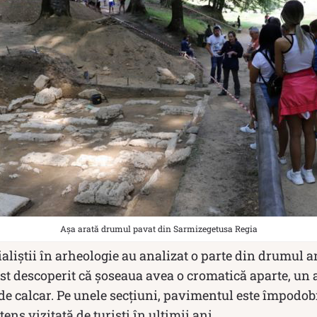
Așa arată drumul pavat din Sarmizegetusa Regia
cialiștii în arheologie au analizat o parte din drumul 
ost descoperit că șoseaua avea o cromatică aparte, un 
de calcar. Pe unele secțiuni, pavimentul este împodobi
tens vizitată de turiști în ultimii ani.