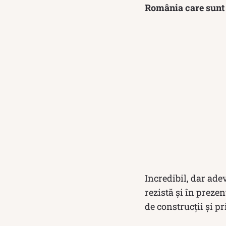
România care sunt v
Incredibil, dar ade
rezistă și în preze
de construcţii şi p