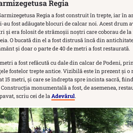
armizegetusa Regia
rmizegetusa Regia a fost construit în trepte, iar în ani
i i-au fost adăugate blocuri de calcar noi. Acest drum
i și era folosit de strămoşii noştri care coborau de la 
ia. O bucată din el a fost distrusă încă din antichitate
mânt și doar o parte de 40 de metri a fost restaurată.
metri a fost refăcută cu dale din calcar de Podeni, prin
le fostelor trepte antice. Vizibilă este în prezent şi 
at 15 metri, şi care se îndrepta spre incinta sacră, fii
”. Construcţia monumentală a fost, de asemenea, resta
avat, scriu cei de la
Adevărul
.