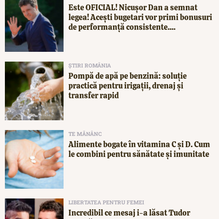
Este OFICIAL! Nicușor Dan a semnat
legea! Acești bugetari vor primi bonusuri
de performanță consistente....
ȘTIRI ROMÂNIA
Pompă de apă pe benzină: soluție
practică pentru irigații, drenaj și
transfer rapid
TE MĂNÂNC
Alimente bogate în vitamina C și D. Cum
le combini pentru sănătate și imunitate
LIBERTATEA PENTRU FEMEI
Incredibil ce mesaj i-a lăsat Tudor