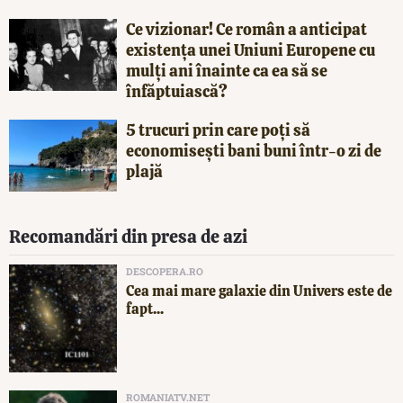
Ce vizionar! Ce român a anticipat
existența unei Uniuni Europene cu
mulți ani înainte ca ea să se
înfăptuiască?
5 trucuri prin care poți să
economisești bani buni într-o zi de
plajă
Recomandări din presa de azi
DESCOPERA.RO
Cea mai mare galaxie din Univers este de
fapt...
ROMANIATV.NET