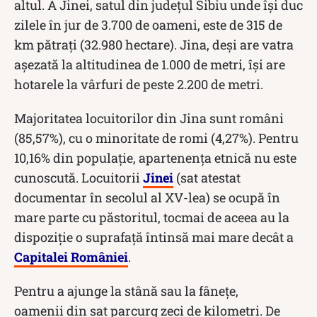
altul. A Jinei, satul din județul Sibiu unde își duc
zilele în jur de 3.700 de oameni, este de 315 de
km pătrați (32.980 hectare). Jina, deși are vatra
așezată la altitudinea de 1.000 de metri, își are
hotarele la vârfuri de peste 2.200 de metri.
Majoritatea locuitorilor din Jina sunt români
(85,57%), cu o minoritate de romi (4,27%). Pentru
10,16% din populație, apartenența etnică nu este
cunoscută. Locuitorii
Jinei
(sat atestat
documentar în secolul al XV-lea) se ocupă în
mare parte cu păstoritul, tocmai de aceea au la
dispoziție o suprafață întinsă mai mare decât a
Capitalei României
.
Pentru a ajunge la stână sau la fâneţe,
oamenii din sat parcurg zeci de kilometri. De