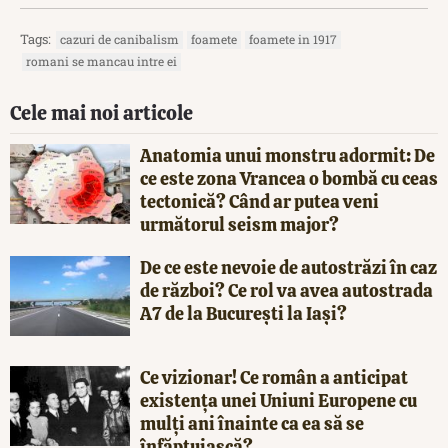
Tags:
cazuri de canibalism
foamete
foamete in 1917
romani se mancau intre ei
Cele mai noi articole
Anatomia unui monstru adormit: De
ce este zona Vrancea o bombă cu ceas
tectonică? Când ar putea veni
următorul seism major?
De ce este nevoie de autostrăzi în caz
de război? Ce rol va avea autostrada
A7 de la București la Iași?
Ce vizionar! Ce român a anticipat
existența unei Uniuni Europene cu
mulți ani înainte ca ea să se
înfăptuiască?