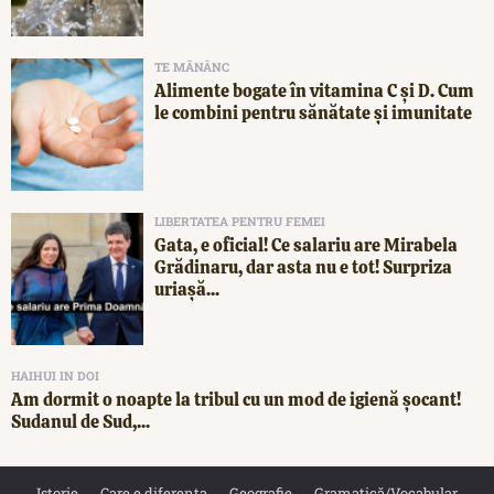
TE MĂNÂNC
Alimente bogate în vitamina C și D. Cum
le combini pentru sănătate și imunitate
LIBERTATEA PENTRU FEMEI
Gata, e oficial! Ce salariu are Mirabela
Grădinaru, dar asta nu e tot! Surpriza
uriașă...
HAIHUI IN DOI
Am dormit o noapte la tribul cu un mod de igienă șocant!
Sudanul de Sud,...
Istorie
Care e diferența
Geografie
Gramatică/Vocabular