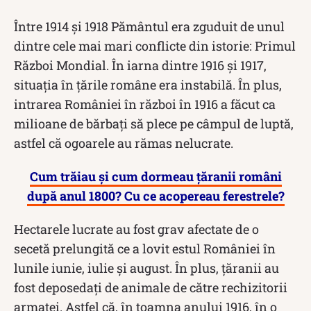
Între 1914 şi 1918 Pământul era zguduit de unul
dintre cele mai mari conflicte din istorie: Primul
Război Mondial. În iarna dintre 1916 şi 1917,
situaţia în ţările române era instabilă. În plus,
intrarea României în război în 1916 a făcut ca
milioane de bărbaţi să plece pe câmpul de luptă,
astfel că ogoarele au rămas nelucrate.
Cum trăiau și cum dormeau țăranii români
după anul 1800? Cu ce acopereau ferestrele?
Hectarele lucrate au fost grav afectate de o
secetă prelungită ce a lovit estul României în
lunile iunie, iulie şi august. În plus, ţăranii au
fost deposedaţi de animale de către rechizitorii
armatei. Astfel că, în toamna anului 1916, în o