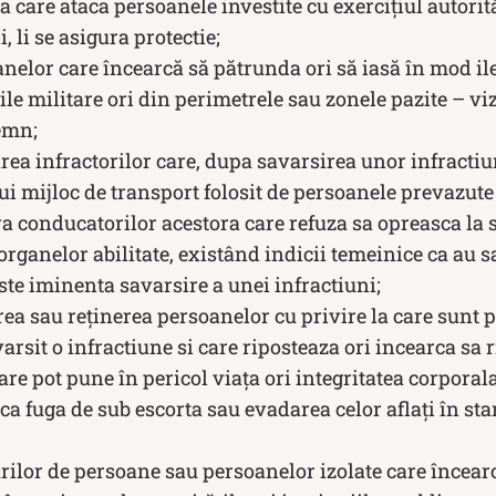
a care ataca persoanele investite cu exercițiul autorit
i, li se asigura protectie;
nelor care încearcă să pătrunda ori să iasă în mod il
ile militare ori din perimetrele sau zonele pazite – viz
semn;
rea infractorilor care, dupa savarsirea unor infractiu
i mijloc de transport folosit de persoanele prevazute la 
a conducatorilor acestora care refuza sa opreasca la
rganelor abilitate, existând indicii temeinice ca au s
este iminenta savarsire a unei infractiuni;
rea sau reținerea persoanelor cu privire la care sunt p
arsit o infractiune si care riposteaza ori incearca sa
care pot pune în pericol viața ori integritatea corporal
ca fuga de sub escorta sau evadarea celor aflați în sta
rilor de persoane sau persoanelor izolate care încear