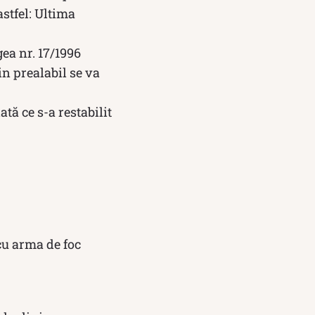
astfel: Ultima
gea nr. 17/1996
in prealabil se va
tă ce s-a restabilit
 cu arma de foc