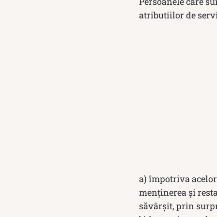
Persoanele care sun
atributiilor de serv
a) împotriva acelora
menținerea și resta
săvârșit, prin surp