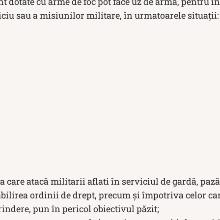
t dotate cu arme de foc pot face uz de arma, pentru î
iciu sau a misiunilor militare, în urmatoarele situații:
 care atacă militarii aflati în serviciul de gardă, pază,
bilirea ordinii de drept, precum și împotriva celor car
rindere, pun în pericol obiectivul păzit;