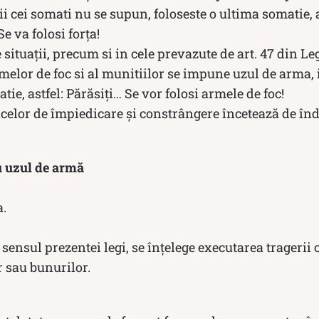
i cei somati nu se supun, foloseste o ultima somatie, 
e va folosi forța!
e situații, precum si in cele prevazute de art. 47 din Le
elor de foc si al munitiilor se impune uzul de arma, 
tie, astfel: Părăsiți… Se vor folosi armele de foc!
acelor de împiedicare și constrângere încetează de înda
u uzul de armă
a.
 sensul prezentei legi, se înțelege executarea tragerii
 sau bunurilor.