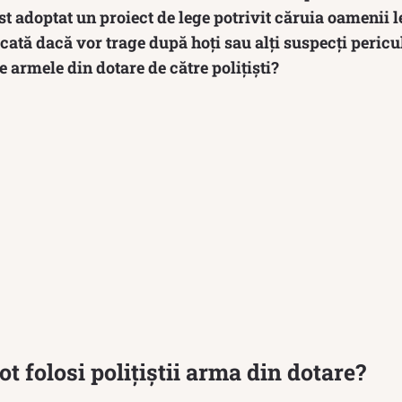
ost adoptat un proiect de lege potrivit căruia oamenii 
ecată dacă vor trage după hoţi sau alţi suspecţi pericul
te armele din dotare de către polițiști?
ot folosi polițiștii arma din dotare?