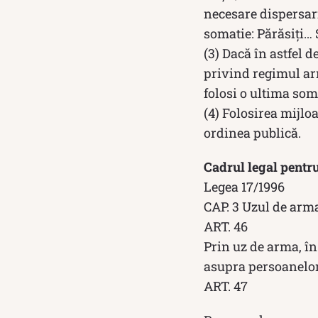
necesare dispersari
somatie: Părăsiți… S
(3) Dacă în astfel d
privind regimul arm
folosi o ultima soma
(4) Folosirea mijlo
ordinea publică.
Cadrul legal pentr
Legea 17/1996
CAP. 3 Uzul de arm
ART. 46
Prin uz de arma, în
asupra persoanelor
ART. 47