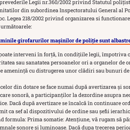
revederile Legii nr.360/2002 privind Statutul polițistul
unitatilor din subordinea Inspectoratului General al P
foc. Legea 218/2002 privind organizarea si functionar
7 următoarele:
minile girofarurilor mașinilor de poliție sunt albastre
oate interveni în forță, în condițiile legii, împotriva 
gritatea sau sanatatea persoanelor ori a organelor de 
e amenință cu distrugerea unor clădiri sau bunuri de 
acelor din dotare se face numai după avertizarea și s
care sonoră, a participanților la dezordine asupra nec
blice. Dacă după avertizare se încalcă în continuare or
umit ca sef al dispozitivului de ordine sau șefii ierarhi
ind formula: Prima somatie: Atențiune, vă rugam să pă
semnale sonore și luminoase. Dacă dupa trecerea perio