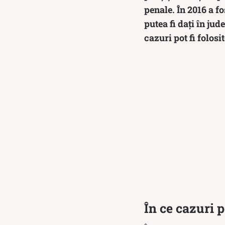
penale. În 2016 a f
putea fi daţi în jud
cazuri pot fi folosi
În ce cazuri p