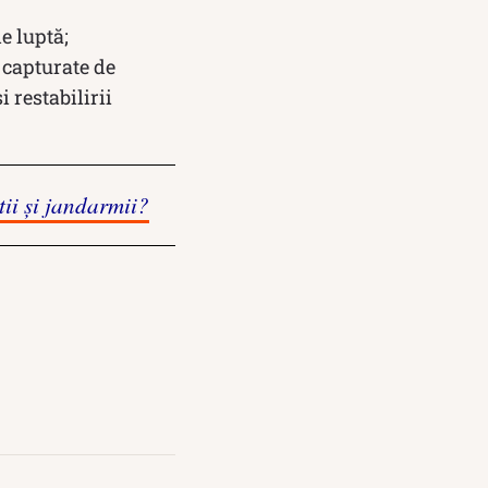
e luptă;
u capturate de
i restabilirii
tii și jandarmii?