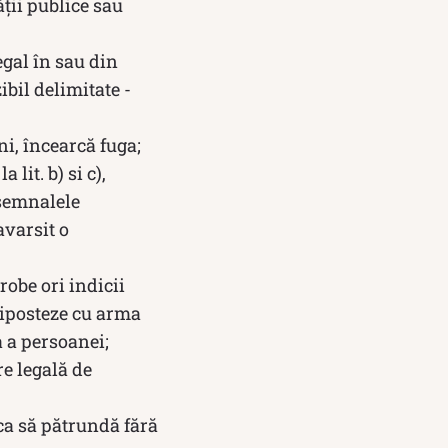
ății publice sau
egal în sau din
ibil delimitate -
ni, încearcă fuga;
lit. b) si c),
 semnalele
avarsit o
robe ori indicii
 riposteze cu arma
a a persoanei;
re legală de
ca să pătrundă fără