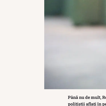
Până nu de mult, R
poliţiştii aflaţi în