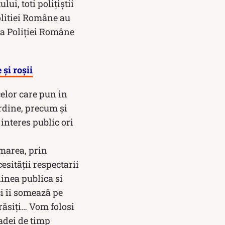
ui, toti polițiștii
olitiei Române au
ea Poliției Române
 și roșii
celor care pun in
ordine, precum și
interes public ori
omarea, prin
esității respectarii
dinea publica si
ci îi somează pe
răsiți… Vom folosi
adei de timp