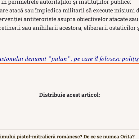
 în perimetrele autorităților și instituțiilor publice;
care atacă sau împiedica militarii să execute misiuni d
tervenției antiteroriste asupra obiectivelor atacate sa
retinerii sau anihilarii acestora, eliberarii ostaticilor ș
astonului denumit ”pulan”, pe care îl folosesc polițiș
Distribuie acest articol:
rimului pistol-mitralieră românesc? De ce se numea Orița?