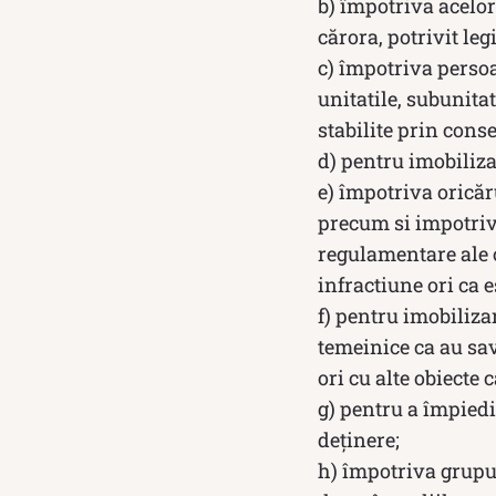
b) împotriva acelor
cărora, potrivit legi
c) împotriva persoa
unitatile, subunitat
stabilite prin con
d) pentru imobiliza
e) împotriva oricăru
precum si impotriv
regulamentare ale o
infractiune ori ca 
f) pentru imobiliza
temeinice ca au sav
ori cu alte obiecte 
g) pentru a împiedi
deținere;
h) împotriva grupu