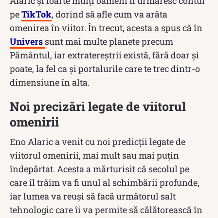
Alaric și foarte mulți oameni îi urmăresc contul
pe
TikTok
, dorind să afle cum va arăta
omenirea în viitor. În trecut, acesta a spus că în
Univers
sunt mai multe planete precum
Pământul, iar extratereștrii există, fără doar și
poate, la fel ca și portalurile care te trec dintr-o
dimensiune în alta.
Noi precizări legate de viitorul
omenirii
Eno Alaric a venit cu noi predicții legate de
viitorul omenirii, mai mult sau mai puțin
îndepărtat. Acesta a mărturisit că secolul pe
care îl trăim va fi unul al schimbării profunde,
iar lumea va reuși să facă următorul salt
tehnologic care îi va permite să călătorească în