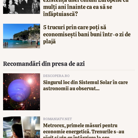
mulți ani înainte ca ea să se
înfăptuiască?
5 trucuri prin care poți să
economisești bani buni într-o zi de
plajă
Recomandări din presa de azi
DESCOPERA.RO
Singurul loc din Sistemul Solar în care
astronomii au observat...
ROMANIATV.NET
Metrorex, primele măsuri pentru
economie energetică. Trenurile s-au
rărit și vin cu întârziere la ore...