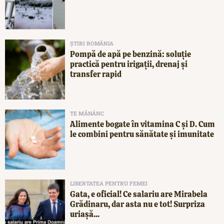
ȘTIRI ROMÂNIA
Pompă de apă pe benzină: soluție
practică pentru irigații, drenaj și
transfer rapid
TE MĂNÂNC
Alimente bogate în vitamina C și D. Cum
le combini pentru sănătate și imunitate
LIBERTATEA PENTRU FEMEI
Gata, e oficial! Ce salariu are Mirabela
Grădinaru, dar asta nu e tot! Surpriza
uriașă...