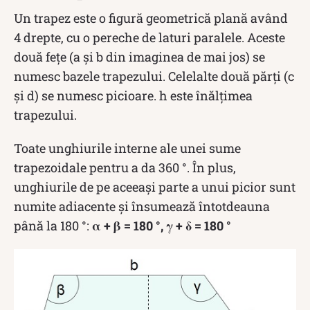
Un trapez este o figură geometrică plană având
4 drepte, cu o pereche de laturi paralele. Aceste
două fețe (a și b din imaginea de mai jos) se
numesc bazele trapezului. Celelalte două părți (c
și d) se numesc picioare. h este înălțimea
trapezului.
Toate unghiurile interne ale unei sume
trapezoidale pentru a da 360 °. În plus,
unghiurile de pe aceeași parte a unui picior sunt
numite adiacente și însumează întotdeauna
până la 180 °:
α + β = 180 °, γ + δ = 180 °