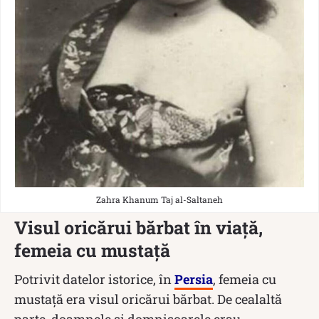
Zahra Khanum Taj al-Saltaneh
Visul oricărui bărbat în viață,
femeia cu mustață
Potrivit datelor istorice, în
Persia
, femeia cu
mustață era visul oricărui bărbat. De cealaltă
parte, doamnele și domnișoarele erau