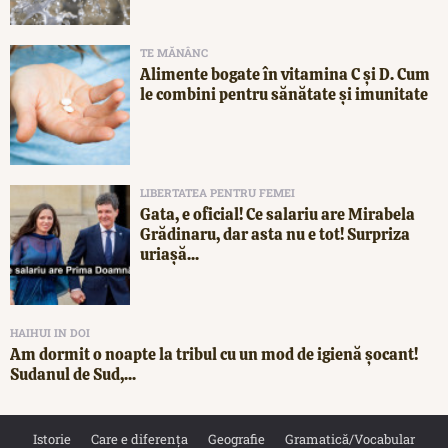
TE MĂNÂNC
Alimente bogate în vitamina C și D. Cum
le combini pentru sănătate și imunitate
LIBERTATEA PENTRU FEMEI
Gata, e oficial! Ce salariu are Mirabela
Grădinaru, dar asta nu e tot! Surpriza
uriașă...
HAIHUI IN DOI
Am dormit o noapte la tribul cu un mod de igienă șocant!
Sudanul de Sud,...
Istorie
Care e diferența
Geografie
Gramatică/Vocabular