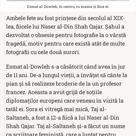
Esmat al-Dowleh, în centru, cu mama și fiica ei.
Ambele fete au fost prințese din secolul al XIX-
lea, fiicele lui Naser al-Din Shah Qajar. Șahul a
dezvoltat o obsesie pentru fotografie la o vârstă
fragedă, motiv pentru care există atât de multe
fotografii cu cele două surori.
Esmat al-Dowleh s-a căsătorit când avea în jur
de 11 ani. De-a lungul vieții, a învățat să cânte la
pian și să realizeze broderie de la un profesor
francez. Aceasta a avut grijă de soțiile
diplomaților europeni care veneau în vizită la
tatăl ei. Sora ei vitregă mai mică, Taj al-
Saltaneh, a fost a 12-a fiică a lui Naser al-Din
Shah Qajar. Taj al-Saltaneh și-a făcut un nume
ca scriitoare feministă, care a luptat pentru