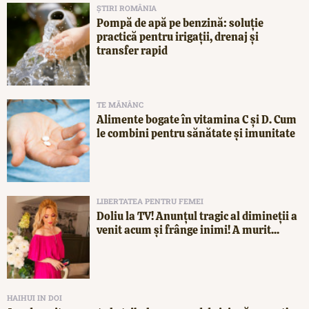
ȘTIRI ROMÂNIA
Pompă de apă pe benzină: soluție
practică pentru irigații, drenaj și
transfer rapid
TE MĂNÂNC
Alimente bogate în vitamina C și D. Cum
le combini pentru sănătate și imunitate
LIBERTATEA PENTRU FEMEI
Doliu la TV! Anunțul tragic al dimineții a
venit acum și frânge inimi! A murit...
HAIHUI IN DOI