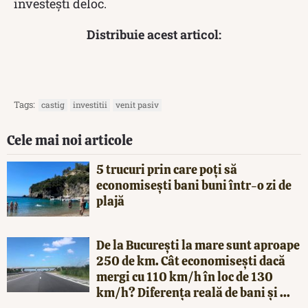
investești deloc.
Distribuie acest articol:
Tags:
castig
investitii
venit pasiv
Cele mai noi articole
5 trucuri prin care poți să
economisești bani buni într-o zi de
plajă
De la București la mare sunt aproape
250 de km. Cât economisești dacă
mergi cu 110 km/h în loc de 130
km/h? Diferența reală de bani și ...