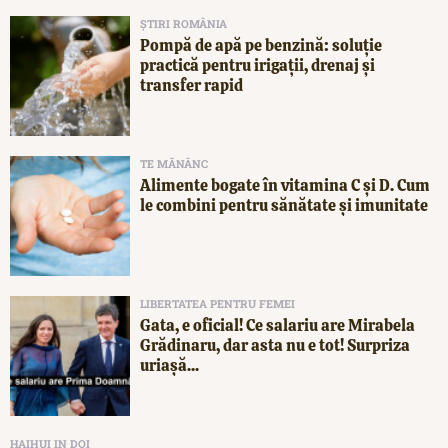
ȘTIRI ROMÂNIA
Pompă de apă pe benzină: soluție
practică pentru irigații, drenaj și
transfer rapid
TE MĂNÂNC
Alimente bogate în vitamina C și D. Cum
le combini pentru sănătate și imunitate
LIBERTATEA PENTRU FEMEI
Gata, e oficial! Ce salariu are Mirabela
Grădinaru, dar asta nu e tot! Surpriza
uriașă...
HAIHUI IN DOI