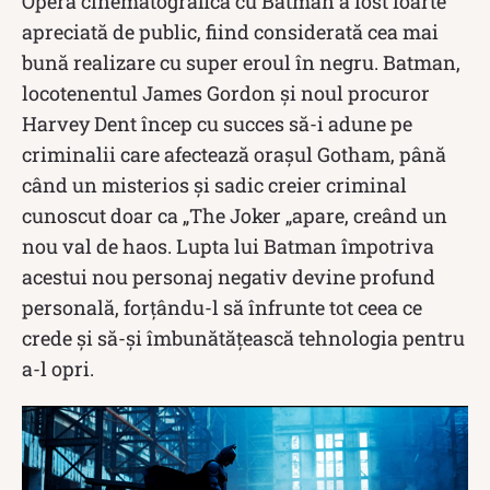
Opera cinematografică cu Batman a fost foarte
apreciată de public, fiind considerată cea mai
bună realizare cu super eroul în negru. Batman,
locotenentul James Gordon și noul procuror
Harvey Dent încep cu succes să-i adune pe
criminalii care afectează orașul Gotham, până
când un misterios și sadic creier criminal
cunoscut doar ca „The Joker „apare, creând un
nou val de haos. Lupta lui Batman împotriva
acestui nou personaj negativ devine profund
personală, forțându-l să înfrunte tot ceea ce
crede și să-și îmbunătățească tehnologia pentru
a-l opri.