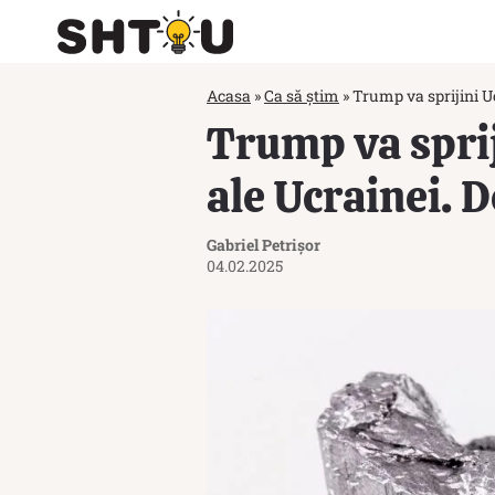
Acasa
»
Ca să știm
»
Trump va sprijini Uc
Trump va sprij
ale Ucrainei. 
Gabriel Petrișor
04.02.2025