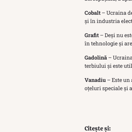
Cobalt
– Ucraina de
și în industria elec
Grafit
– Deși nu est
în tehnologie și ar
Gadolină
– Ucraina 
terbiului și este ut
Vanadiu
– Este un 
oțeluri speciale și a
Citește și: