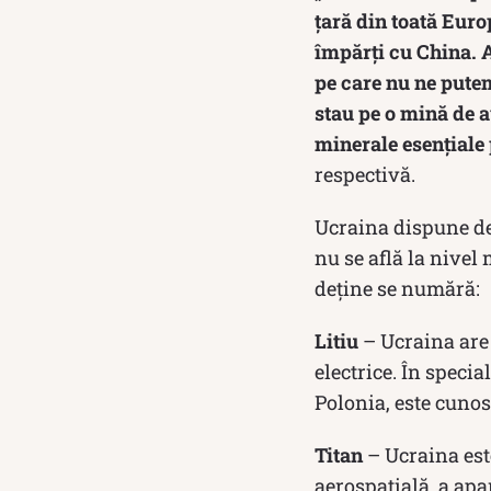
țară din toată Euro
împărți cu China. A
pe care nu ne putem
stau pe o mină de au
minerale esențiale 
respectivă.
Ucraina dispune de 
nu se află la nivel 
deține se numără:
Litiu
– Ucraina are 
electrice. În specia
Polonia, este cunos
Titan
– Ucraina este
aerospațială, a apar