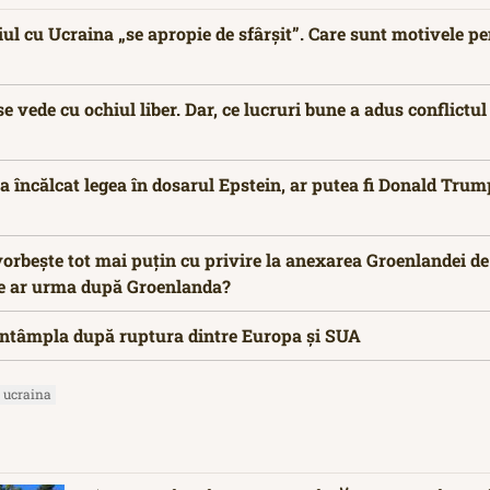
ul cu Ucraina „se apropie de sfârșit”. Care sunt motivele pe
se vede cu ochiul liber. Dar, ce lucruri bune a adus conflictul
a încălcat legea în dosarul Epstein, ar putea fi Donald Trum
 vorbește tot mai puțin cu privire la anexarea Groenlandei d
Ce ar urma după Groenlanda?
r întâmpla după ruptura dintre Europa și SUA
ucraina