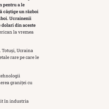
n pentru a le
ă câștige un război
zboi. Ucrainenii
e dolari din aceste
erican la vremea
. Totuși, Ucraina
tale rare pe care le
 tehnologii
ierea graniței cu
it în industria