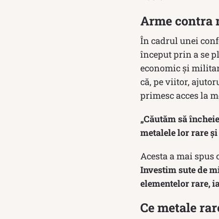
Arme contra 
În cadrul unei conf
început prin a se p
economic şi militar
că, pe viitor, ajuto
primesc acces la me
„Căutăm să încheie
metalele lor rare și
Acesta a mai spus
Investim sute de mi
elementelor rare, ia
Ce metale rar