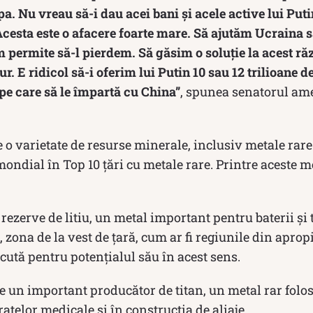
pa. Nu vreau să-i dau acei bani și acele active lui Puti
cesta este o afacere foarte mare. Să ajutăm Ucraina s
 permite să-l pierdem. Să găsim o soluție la acest ră
r. E ridicol să-i oferim lui Putin 10 sau 12 trilioane d
pe care să le împartă cu China”
, spunea senatorul am
o varietate de resurse minerale, inclusiv metale rare
mondial în Top 10 țări cu metale rare. Printre aceste me
rezerve de litiu, un metal important pentru baterii și
l, zona de la vest de țară, cum ar fi regiunile din aprop
cută pentru potențialul său în acest sens.
 un important producător de titan, un metal rar folos
atelor medicale și în construcția de aliaje.