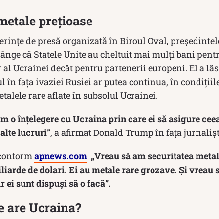
metale prețioase
erinţe de presă organizată în Biroul Oval, preşedinte
lânge că Statele Unite au cheltuit mai mulţi bani pentr
 al Ucrainei decât pentru partenerii europeni. El a lăs
rul în faţa ivaziei Rusiei ar putea continua, în condiţii
talele rare aflate în subsolul Ucrainei.
m o înțelegere cu Ucraina prin care ei să asigure cee
 alte lucruri”
, a afirmat Donald Trump în faţa jurnalişt
 conform
apnews.com
:
„Vreau să am securitatea metale
liarde de dolari. Ei au metale rare grozave. Și vreau 
r ei sunt dispuși să o facă”.
e are Ucraina?