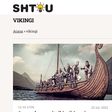
VIKINGI
Acasa
»
vikingi
CA SĂ ȘTIM
22 iul. 2022