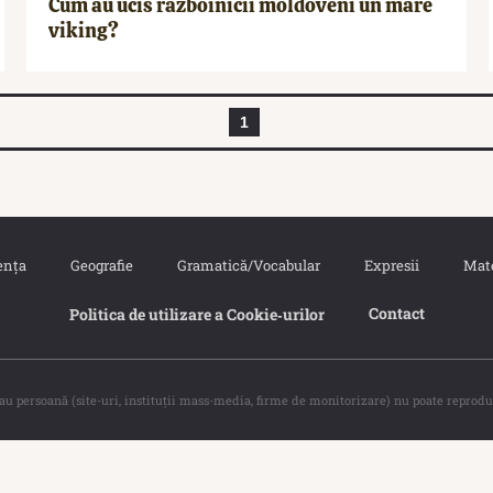
Cum au ucis războinicii moldoveni un mare
viking?
1
ența
Geografie
Gramatică/Vocabular
Expresii
Mat
Contact
Politica de utilizare a Cookie‐urilor
sau persoană (site-uri, instituţii mass-media, firme de monitorizare) nu poate reprodu