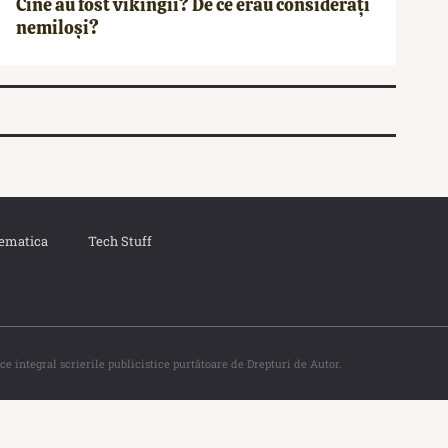
Cine au fost vikingii? De ce erau considerați
nemiloși?
ematica
Tech Stuff
ce integral scrierile publicistice purtătoare de Drepturi de Autor.