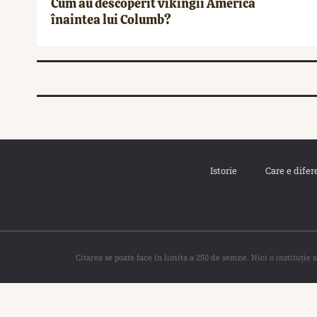
Cum au descoperit vikingii America
înaintea lui Columb?
Istorie
Care e difer
Citarea se poate face în limita a 250 de semne. Nici o instituţie 