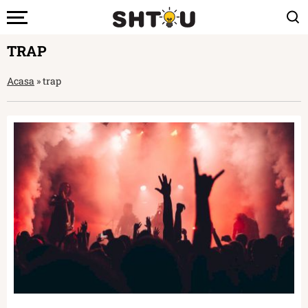
TRAP
Acasa
»
trap