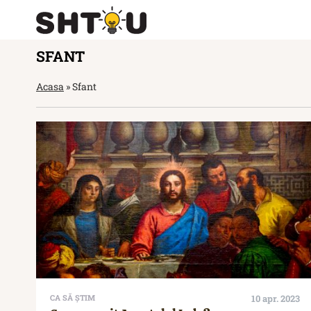
SFANT
Acasa
»
Sfant
CA SĂ ȘTIM
10 apr. 2023