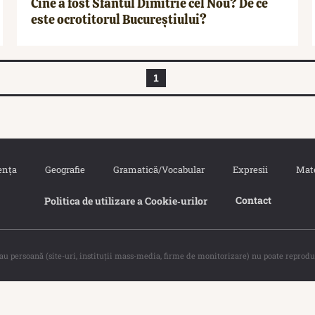
Cine a fost Sfântul Dimitrie cel Nou? De ce
este ocrotitorul Bucureștiului?
1
ența
Geografie
Gramatică/Vocabular
Expresii
Mat
Contact
Politica de utilizare a Cookie‐urilor
sau persoană (site-uri, instituţii mass-media, firme de monitorizare) nu poate reprodu