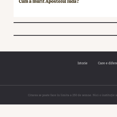
Cum a murit Apostolul Iuda?
Istorie
Care e difer
Citarea se poate face în limita a 250 de semne. Nici o instituţie 