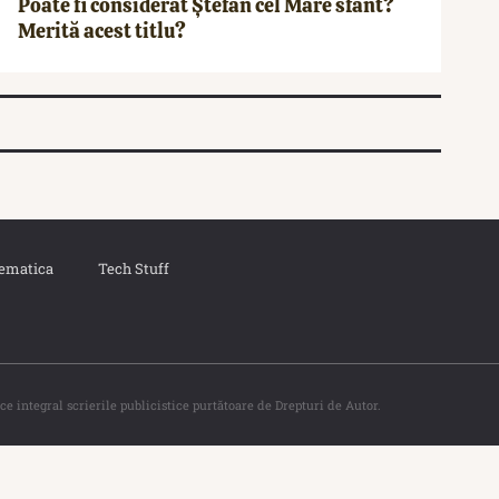
Poate fi considerat Ștefan cel Mare sfânt?
Merită acest titlu?
ematica
Tech Stuff
ce integral scrierile publicistice purtătoare de Drepturi de Autor.